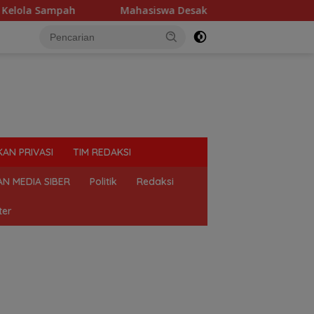
la Sampah
Mahasiswa Desak Polda Sumut Tutup Dugaan L
KAN PRIVASI
TIM REDAKSI
N MEDIA SIBER
Politik
Redaksi
ter