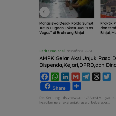
Edukasi Siswa SD
Mahasiswa Desak Polda Sumut
Praktik Perjud
, Kecamatan
Tutup Dugaan Lokasi Judi “Las
dan temb
awa Kelola
Vegas” di Brahrang Binjai
Binjai, 
Poldasu 
pengusa
Berita Nasional
Desember 6, 2024
AMPK Gelar Aksi Unjuk Rasa D
Dispenda,Kejari,DPRD,dan Din
Pertanian Deli Serdang
F
W
Li
G
T
T
T
ac
h
n
m
el
h
S
Share
e
at
k
ai
e
re
i
h
Deli Serdang – dstvnews.com // Alinsi Masyaraka
b
s
e
l
gr
a
e
ar
keadilan gelar aksi unjuk rasa di beberapa…
o
A
dI
a
d
e