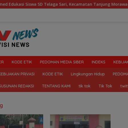
ukasi Siswa SD Telaga Sari, Kecamatan Tanjung Morawa Kelo
ER
KODE ETIK
PEDOMAN MEDIA SIBER
INDEKS
KEBIJA
KEBIJAKAN PRIVASI
KODE ETIK
Lingkungan Hidup
PEDOMA
SUSUNAN REDAKSI
TENTANG KAMI
tik tok
Tik Tok
twit
ng