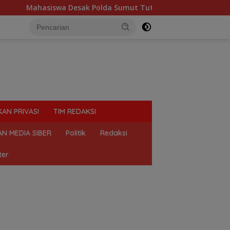
 Polda Sumut Tutup Dugaan Lokasi Judi “Las Vegas” di Brahran
KAN PRIVASI
TIM REDAKSI
N MEDIA SIBER
Politik
Redaksi
ter