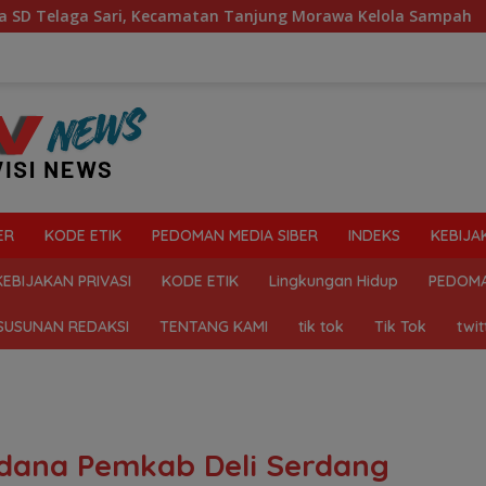
amatan Tanjung Morawa Kelola Sampah
Mahasiswa Desak
ER
KODE ETIK
PEDOMAN MEDIA SIBER
INDEKS
KEBIJA
KEBIJAKAN PRIVASI
KODE ETIK
Lingkungan Hidup
PEDOMA
SUSUNAN REDAKSI
TENTANG KAMI
tik tok
Tik Tok
twit
dana Pemkab Deli Serdang