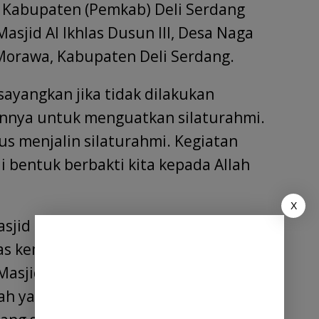
 Kabupaten (Pemkab) Deli Serdang
asjid Al Ikhlas Dusun III, Desa Naga
Morawa, Kabupaten Deli Serdang.
isayangkan jika tidak dilakukan
annya untuk menguatkan silaturahmi.
rus menjalin silaturahmi. Kegiatan
 bentuk berbakti kita kepada Allah
X
id ini dari penjelasan BKM tadi,
s kemudian di tahun 2021 Masjid Al
 Masjid yang tujuannya agar
adah yang nyaman yang mampu