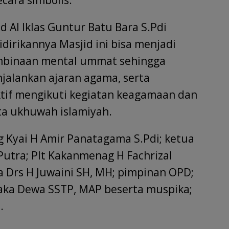
cara simbolis.
Al Iklas Guntur Batu Bara S.Pdi
irikannya Masjid ini bisa menjadi
embinaan mental ummat sehingga
alankan ajaran agama, serta
tif mengikuti kegiatan keagamaan dan
a ukhuwah islamiyah.
g Kyai H Amir Panatagama S.Pdi; ketua
Putra; Plt Kakanmenag H Fachrizal
 Drs H Juwaini SH, MH; pimpinan OPD;
aka Dewa SSTP, MAP beserta muspika;
.