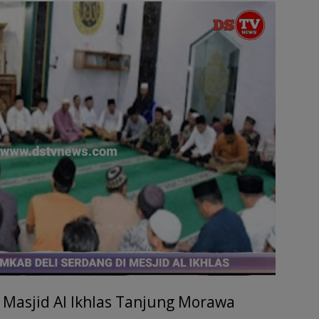
tt
ar
r
e
 Masjid Al Ikhlas Tanjung Morawa