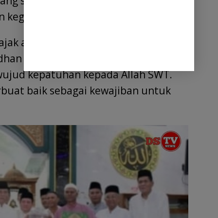
ng serta dapat menjadikan masjid
an kegiatan keummatan.
gajak agar umat Muslim
dhan dengan memperbanyak ibadah
wujud kepatuhan kepada Allah SWT.
erbuat baik sebagai kewajiban untuk