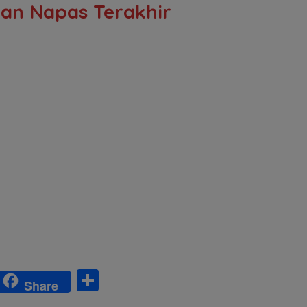
an Napas Terakhir
S
Share
w
h