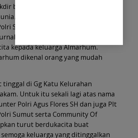
kdir berkata lain dan Almarhum pun
unia. Mendengar kabar tersebut, Plt
lri Sumut yang juga sebagai
urnalist Indonesia Roy Nasution pun
ita kepada keluarga Almarhum.
marhum dikenal orang yang mudah
tinggal di Gg Katu Kelurahan
am. Untuk itu sekali lagi atas nama
er Polri Agus Flores SH dan juga Plt
olri Sumut serta Community Of
apkan turut berdukacita buat
 semoga keluarga yang ditinggalkan