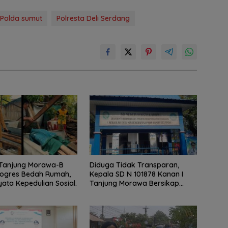
Polda sumut
Polresta Deli Serdang
Tanjung Morawa-B
Diduga Tidak Transparan,
rogres Bedah Rumah,
Kepala SD N 101878 Kanan I
ata Kepedulian Sosial.
Tanjung Morawa Bersikap
Arogan Saat Dikonfirmasi Soal
Dana BOS.