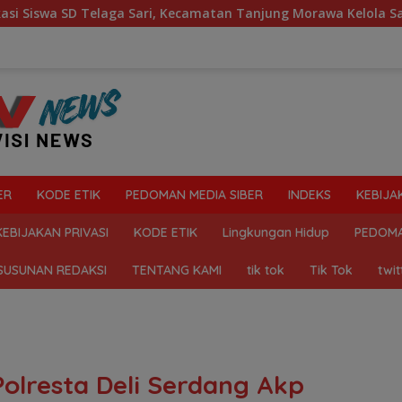
 Sari, Kecamatan Tanjung Morawa Kelola Sampah
Mahas
ER
KODE ETIK
PEDOMAN MEDIA SIBER
INDEKS
KEBIJA
KEBIJAKAN PRIVASI
KODE ETIK
Lingkungan Hidup
PEDOMA
SUSUNAN REDAKSI
TENTANG KAMI
tik tok
Tik Tok
twit
Polresta Deli Serdang Akp