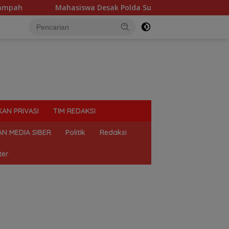
iswa Desak Polda Sumut Tutup Dugaan Lokasi Judi “Las Vegas” 
KAN PRIVASI
TIM REDAKSI
N MEDIA SIBER
Politik
Redaksi
ter