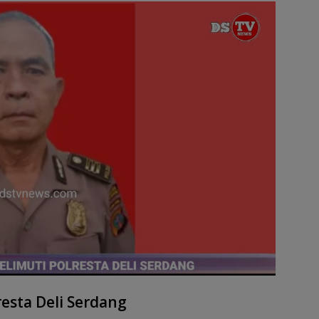
tt
ar
r
e
esta Deli Serdang