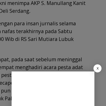
yakni menimpa AKP S. Manullang Kanit
Deli Serdang.
engan para insan jurnalis selama
nafas terakhirnya pada Sabtu
00 Wib di RS Sari Mutiara Lubuk
apat, pada saat sebelum meninggal
empat menghadiri acara pesta adat
X
 pesta di wisma Siberia Lubuk Pakam.
capekan, almarhum tiba – tiba
 pun segera membawa ke RS Sari
uk Pakam.