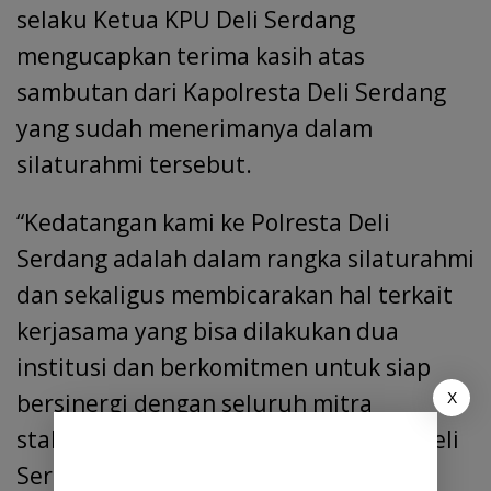
selaku Ketua KPU Deli Serdang
mengucapkan terima kasih atas
sambutan dari Kapolresta Deli Serdang
yang sudah menerimanya dalam
silaturahmi tersebut.
“Kedatangan kami ke Polresta Deli
Serdang adalah dalam rangka silaturahmi
dan sekaligus membicarakan hal terkait
kerjasama yang bisa dilakukan dua
institusi dan berkomitmen untuk siap
bersinergi dengan seluruh mitra
X
stakeholder terkait.”Ujar Ketua KPU Deli
Serdang.