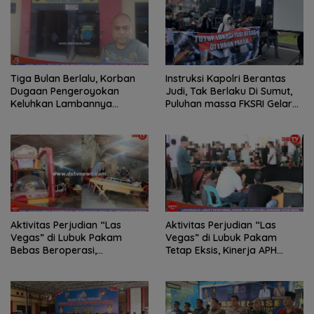
Tiga Bulan Berlalu, Korban
Instruksi Kapolri Berantas
Dugaan Pengeroyokan
Judi, Tak Berlaku Di Sumut,
Keluhkan Lambannya
Puluhan massa FKSRI Gelar
Penanganan Kasus di
Aksi Unjuk Rasa Di Polda
Polresta Deli Serdang
Sumut
Aktivitas Perjudian “Las
Aktivitas Perjudian “Las
Vegas” di Lubuk Pakam
Vegas” di Lubuk Pakam
Bebas Beroperasi,
Tetap Eksis, Kinerja APH
Kapolresta Deli Serdang
Dipertanyakan
Bungkam Saat Dikonfirmasi