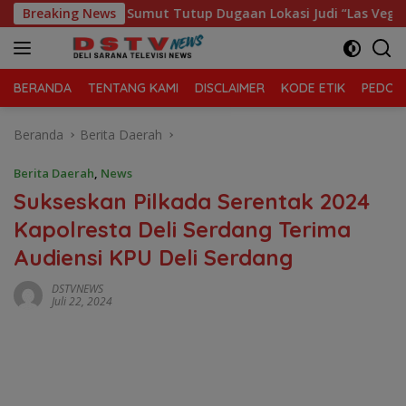
Langsung
 Polda Sumut Tutup Dugaan Lokasi Judi “Las Vegas” di Brahran
Breaking News
ke
konten
BERANDA
TENTANG KAMI
DISCLAIMER
KODE ETIK
PEDOMA
Beranda
Berita Daerah
Berita Daerah
,
News
Sukseskan Pilkada Serentak 2024
Kapolresta Deli Serdang Terima
Audiensi KPU Deli Serdang
DSTVNEWS
Juli 22, 2024