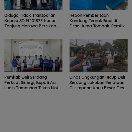
Diduga Tidak Transparan,
Heboh Pemberitaan
Kepala SD N 101878 Kanan I
Kandang Ternak Babi di
Tanjung Morawa Bersikap
Desa Juma Tombak, Pemilik
Arogan Saat Dikonfirmasi
Beri Klarifikasi
Soal Dana BOS.
Pemkab Deli Serdang
Dinas Lingkungan Hidup Deli
Perkuat Sinergi, Bupati Asri
Serdang Lakukan Penataan
Ludin Tambunan Teken MoU
Di simpang Kayu Besar Desa
dengan Sektor Perbankan
Limau manis
dan Institusi Pendidikan.