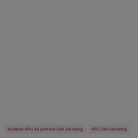
Audensi KPU ke polreta Deli Serdang
KPU Deli Serdang