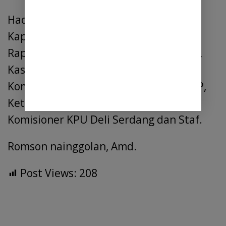
Hadir dalam kegiatan tersebut,
Kapolresta Deli Serdang Kombes Pol.
Raphael Sandhy Cahya Priambodo, SIK,
Kasat IntelKam Polresta Deli Serdang
Kompol Syarial Effendi Siregar SH.M.AP,
Ketua KPU DS Relis Yanti Panjaitan,
Komisioner KPU Deli Serdang dan Staf.
Romson nainggolan, Amd.
Post Views:
208