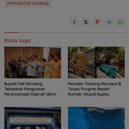
Polresta Deli Serdang
Baca Juga
Bupati Deli Serdang
Pemdes Tanjung Morawa-B
Tekankan Penguatan
Tinjau Progres Bedah
Perencanaan Daerah demi
Rumah, Wujud Nyata
Pembangunan yang Terarah
Kepedulian Sosial.
dan Berkualitas.