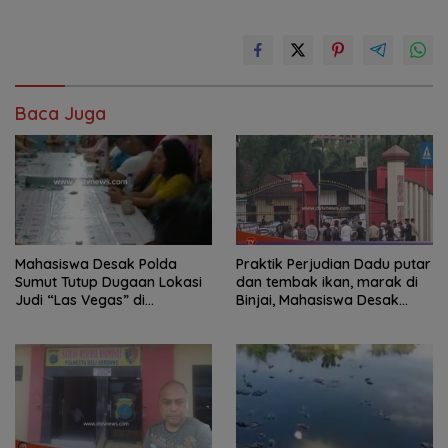
Baca Juga
Mahasiswa Desak Polda
Praktik Perjudian Dadu putar
Sumut Tutup Dugaan Lokasi
dan tembak ikan, marak di
Judi “Las Vegas” di
Binjai, Mahasiswa Desak
Brahrang Binjai
Poldasu tindak tegas oknum
pengusaha.