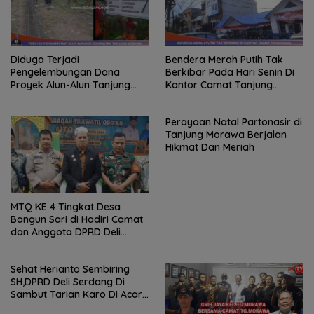
Diduga Terjadi
Bendera Merah Putih Tak
Pengelembungan Dana
Berkibar Pada Hari Senin Di
Proyek Alun-Alun Tanjung
Kantor Camat Tanjung
Morawa, Dinas Cipta Karya
Morawa
Deli Serdang Diminta
Perayaan Natal Partonasir di
Bertanggung Jawab
Tanjung Morawa Berjalan
Hikmat Dan Meriah
MTQ KE 4 Tingkat Desa
Bangun Sari di Hadiri Camat
dan Anggota DPRD Deli
Serdang
Sehat Herianto Sembiring
SH,DPRD Deli Serdang Di
Sambut Tarian Karo Di Acara
Syukuran