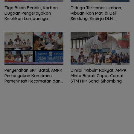
Tiga Bulan Berlalu, Korban
Diduga Tercemar Limbah,
Dugaan Pengeroyokan
Ribuan Ikan Mati di Deli
Keluhkan Lambannya
Serdang, Kinerja DLH
Penanganan Kasus di
Dipertanyakan
Polresta Deli Serdang
Penyerahan SKT Batal, AMPK
Dinilai “Kibuli” Rakyat, AMPK
Pertanyakan Komitmen
Minta Bupati Copot Camat
Pemerintah Kecamatan dan
STM Hilir Sandi Sihombing
Desa