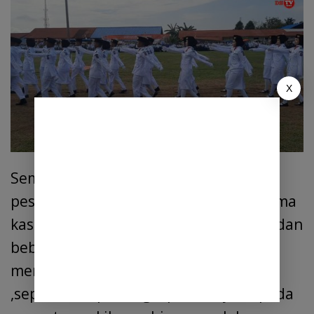
X
Sementara itu, salah satu orang tua
peserta paskibra, mengucapakan, terima
kasih kepada Camat tanjung morawa, dan
beberapa kepala desa yang telah
memberikan pasilitas ,seperti pakaian
,sepatu dan perlengkapan lainya kepada