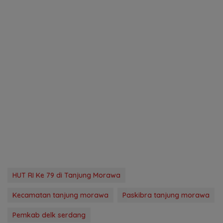
HUT RI Ke 79 di Tanjung Morawa
Kecamatan tanjung morawa
Paskibra tanjung morawa
Pemkab delk serdang