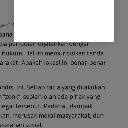
an” Keberadaan lokasi ini sudah tak
asana warung yang ramai pengunjung
wa perjudian dijalankan dengan
an hukum. Hal ini memunculkan tanda
arakat: Apakah lokasi ini benar-benar
isi ini. Setiap razia yang dilakukan
 “zonk”, seolah-olah ada pihak yang
ilegal tersebut. Padahal, dampak
hkan, merusak moral masyarakat, dan
alahan sosial.