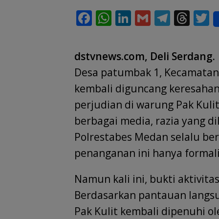
F
W
Li
G
T
T
T
ac
h
n
m
el
h
e
at
k
ai
e
re
i
dstvnews.com, Deli Serdang.
b
s
e
l
gr
a
e
Desa patumbak 1, Kecamatan
o
A
dI
a
d
kembali diguncang keresahan 
o
p
n
m
s
perjudian di warung Pak Kulit
k
p
berbagai media, razia yang d
Polrestabes Medan selalu ber
penanganan ini hanya formali
Namun kali ini, bukti aktivitas
Berdasarkan pantauan langsu
Pak Kulit kembali dipenuhi o