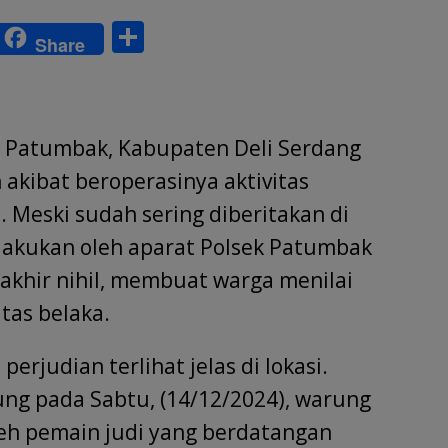
S
Share
w
h
tt
ar
r
e
 Patumbak, Kabupaten Deli Serdang
akibat beroperasinya aktivitas
. Meski sudah sering diberitakan di
ilakukan oleh aparat Polsek Patumbak
akhir nihil, membuat warga menilai
tas belaka.
 perjudian terlihat jelas di lokasi.
ng pada Sabtu, (14/12/2024), warung
leh pemain judi yang berdatangan