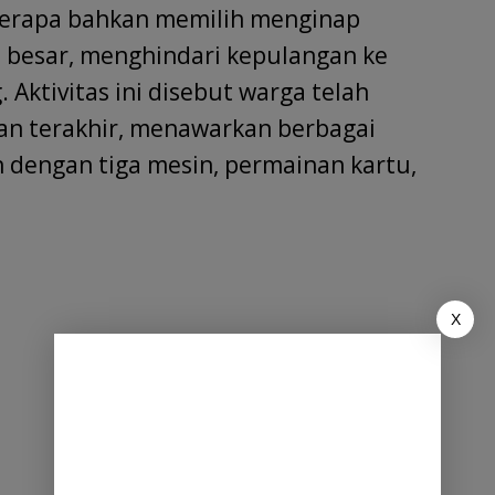
berapa bahkan memilih menginap
 besar, menghindari kepulangan ke
Aktivitas ini disebut warga telah
ulan terakhir, menawarkan berbagai
an dengan tiga mesin, permainan kartu,
X