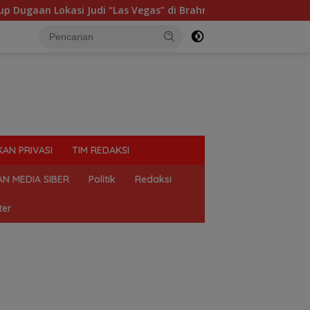
“Las Vegas” di Brahrang Binjai
Praktik Perjudian Dadu
KAN PRIVASI
TIM REDAKSI
N MEDIA SIBER
Politik
Redaksi
ter