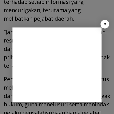
terhadap setiap informasi yang
mencurigakan, terutama yang
melibatkan pejabat daerah.
X
“Jangan mudah tertipu. Semua kegiatan
resmi pemerintah selalu melalui jalur,
dan surat resmi, bukan lewat pesan
pribadi atau akun media sosial yang tidak
terverifikasi,” tambahnya.
Pemkab Rohul berkomitmen, untuk terus
melakukan langkah-langkah preventif
dan bekerja sama dengan aparat penegak
hukum, guna menelusuri serta menindak
pelaku penyalahgunaan nama pejabat