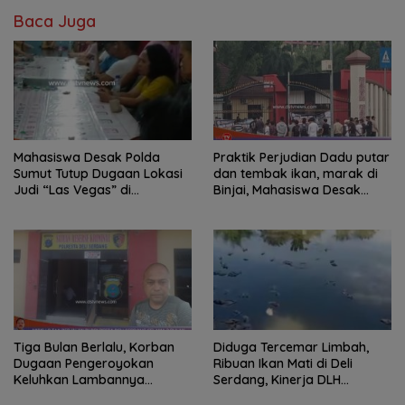
Baca Juga
Mahasiswa Desak Polda
Praktik Perjudian Dadu putar
Sumut Tutup Dugaan Lokasi
dan tembak ikan, marak di
Judi “Las Vegas” di
Binjai, Mahasiswa Desak
Brahrang Binjai
Poldasu tindak tegas oknum
pengusaha.
Tiga Bulan Berlalu, Korban
Diduga Tercemar Limbah,
Dugaan Pengeroyokan
Ribuan Ikan Mati di Deli
Keluhkan Lambannya
Serdang, Kinerja DLH
Penanganan Kasus di
Dipertanyakan