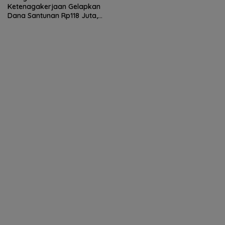
Ketenagakerjaan Gelapkan
Dana Santunan Rp118 Juta,
Ahli Waris Minta Polisi
Bertindak Tegas.