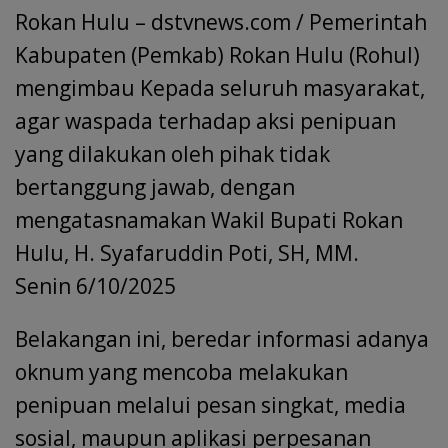
b
s
e
l
gr
a
er
Rokan Hulu – dstvnews.com / Pemerintah
ar
o
A
dI
a
d
e
Kabupaten (Pemkab) Rokan Hulu (Rohul)
o
p
n
m
s
mengimbau Kepada seluruh masyarakat,
k
p
agar waspada terhadap aksi penipuan
yang dilakukan oleh pihak tidak
bertanggung jawab, dengan
mengatasnamakan Wakil Bupati Rokan
Hulu, H. Syafaruddin Poti, SH, MM.
Senin 6/10/2025
Belakangan ini, beredar informasi adanya
oknum yang mencoba melakukan
penipuan melalui pesan singkat, media
sosial, maupun aplikasi perpesanan