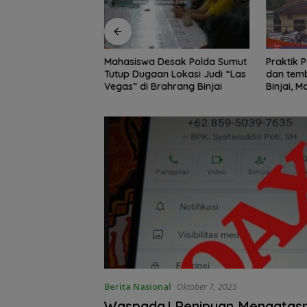
Edukasi Siswa SD
Mahasiswa Desak Polda Sumut
Praktik Perjud
, Kecamatan
Tutup Dugaan Lokasi Judi “Las
dan temb
awa Kelola
Vegas” di Brahrang Binjai
Binjai, 
Poldasu 
pengusa
Berita Nasional
Oktober 7, 2025
Waspada.! Penipuan Mengata