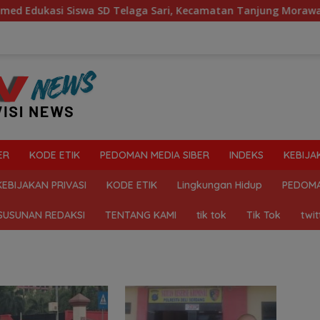
kasi Siswa SD Telaga Sari, Kecamatan Tanjung Morawa Kelol
ER
KODE ETIK
PEDOMAN MEDIA SIBER
INDEKS
KEBIJA
KEBIJAKAN PRIVASI
KODE ETIK
Lingkungan Hidup
PEDOMA
SUSUNAN REDAKSI
TENTANG KAMI
tik tok
Tik Tok
twit