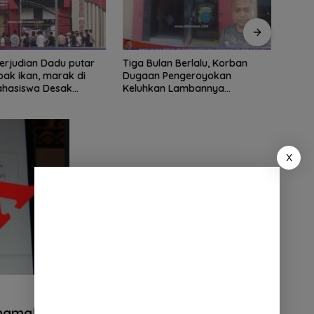
ian Dadu putar
Tiga Bulan Berlalu, Korban
Didu
ak ikan, marak di
Dugaan Pengeroyokan
Ribua
Mahasiswa Desak
Keluhkan Lambannya
Serda
tindak tegas oknum
Penanganan Kasus di Polresta
Dipe
ha.
Deli Serdang
X
snamakan