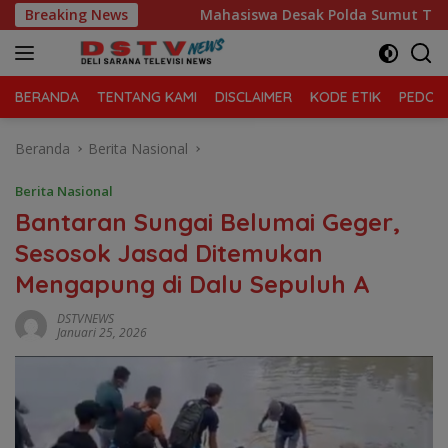
Langsung
 Sampah
Breaking News
Mahasiswa Desak Polda Sumut Tutup Dugaan Lok
ke
konten
BERANDA
TENTANG KAMI
DISCLAIMER
KODE ETIK
PEDOMA
Beranda
Berita Nasional
Berita Nasional
Bantaran Sungai Belumai Geger,
Sesosok Jasad Ditemukan
Mengapung di Dalu Sepuluh A
DSTVNEWS
Januari 25, 2026