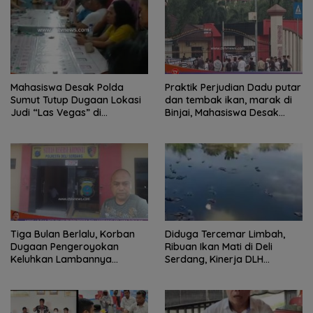
Mahasiswa Desak Polda
Praktik Perjudian Dadu putar
Sumut Tutup Dugaan Lokasi
dan tembak ikan, marak di
Judi “Las Vegas” di
Binjai, Mahasiswa Desak
Brahrang Binjai
Poldasu tindak tegas oknum
pengusaha.
Tiga Bulan Berlalu, Korban
Diduga Tercemar Limbah,
Dugaan Pengeroyokan
Ribuan Ikan Mati di Deli
Keluhkan Lambannya
Serdang, Kinerja DLH
Penanganan Kasus di
Dipertanyakan
Polresta Deli Serdang