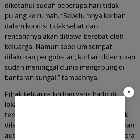
diketahui sudah beberapa hari tidak
pulang ke rumah. “Sebelumnya korban
dalam kondisi tidak sehat dan
rencananya akan dibawa berobat oleh
keluarga. Namun sebelum sempat
dilakukan pengobatan, korban ditemukan
sudah meninggal dunia mengapung di
bantaran sungai,” tambahnya.
X
Pihak keluarga korban yang hadir di
lokasi menyatakan menerima kejadian
tersebut sebagai musibah dan menolak
dilakukan autopsi. Pernyataan penolakan
autopsi tersebut telah dituangkan secara