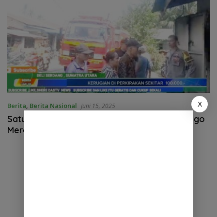
X
Berita
,
Berita Nasional
Juni 15, 2025
Satu Unit Ruko Hangus Terbakar Di Lalap Sijago
Merah di Pantai Labu