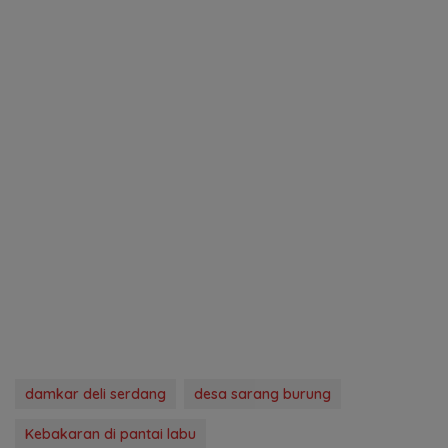
damkar deli serdang
desa sarang burung
Kebakaran di pantai labu