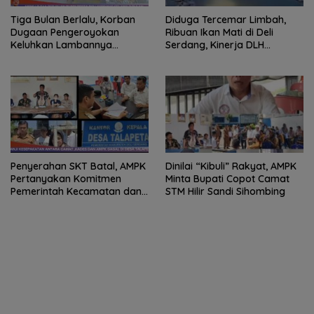
Tiga Bulan Berlalu, Korban
Diduga Tercemar Limbah,
Dugaan Pengeroyokan
Ribuan Ikan Mati di Deli
Keluhkan Lambannya
Serdang, Kinerja DLH
Penanganan Kasus di
Dipertanyakan
Polresta Deli Serdang
Penyerahan SKT Batal, AMPK
Dinilai “Kibuli” Rakyat, AMPK
Pertanyakan Komitmen
Minta Bupati Copot Camat
Pemerintah Kecamatan dan
STM Hilir Sandi Sihombing
Desa