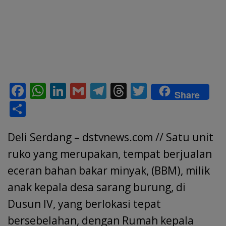
F
W
Li
G
T
T
T
Share
ac
h
n
m
el
h
w
S
e
at
k
ai
e
re
itt
h
b
s
e
l
gr
a
er
Deli Serdang – dstvnews.com // Satu unit
ar
o
A
dI
a
d
e
ruko yang merupakan, tempat berjualan
o
p
n
m
s
eceran bahan bakar minyak, (BBM), milik
k
p
anak kepala desa sarang burung, di
Dusun IV, yang berlokasi tepat
bersebelahan, dengan Rumah kepala