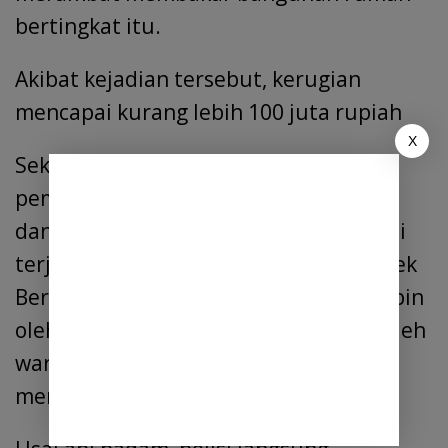
bertingkat itu.
Akibat kejadian tersebut, kerugian
mencapai kurang lebih 100 juta rupiah
X
Sekira pukul 13.30 WIB, Dua unit mobil
pemadam kebakaran dari Batang Kuis,
dan Pemkab Deli Serdang, tiba di lokasi
terjadinya kebakaran, 10 personil Polsek
Beringin, dan Pantai Labu, yang dipimpin
oleh Waka Polsek Iptu Asari, dibantu oleh
warga sekitar, berusaha keras untuk
memadamkan api.