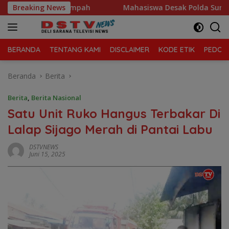
Langsung
wa Kelola Sampah
Breaking News
Mahasiswa Desak Polda Sumut Tutup D
ke
konten
BERANDA
TENTANG KAMI
DISCLAIMER
KODE ETIK
PEDOMA
Beranda
Berita
Berita
,
Berita Nasional
Satu Unit Ruko Hangus Terbakar Di
Lalap Sijago Merah di Pantai Labu
DSTVNEWS
Juni 15, 2025