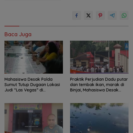
Baca Juga
Mahasiswa Desak Polda
Praktik Perjudian Dadu putar
Sumut Tutup Dugaan Lokasi
dan tembak ikan, marak di
Judi “Las Vegas” di
Binjai, Mahasiswa Desak
Brahrang Binjai
Poldasu tindak tegas oknum
pengusaha.