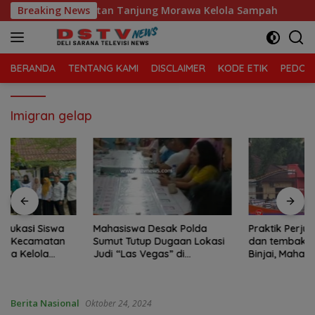
Langsung
laga Sari, Kecamatan Tanjung Morawa Kelola Sampah
Breaking News
ke
konten
BERANDA
TENTANG KAMI
DISCLAIMER
KODE ETIK
PEDOMA
Imigran gelap
Mahasiswa Desak Polda
Praktik Perjudian Dadu putar
Sumut Tutup Dugaan Lokasi
dan tembak ikan, marak di
Judi “Las Vegas” di
Binjai, Mahasiswa Desak
Brahrang Binjai
Poldasu tindak tegas oknum
pengusaha.
Berita Nasional
Oktober 24, 2024