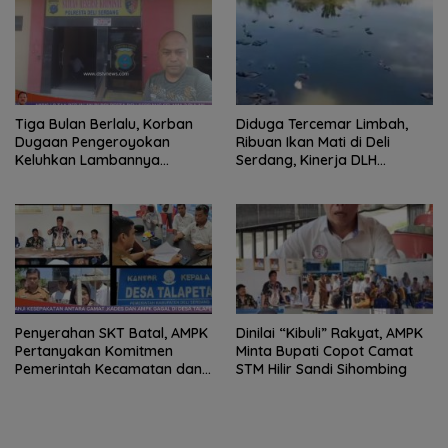
Tiga Bulan Berlalu, Korban
Diduga Tercemar Limbah,
Dugaan Pengeroyokan
Ribuan Ikan Mati di Deli
Keluhkan Lambannya
Serdang, Kinerja DLH
Penanganan Kasus di
Dipertanyakan
Polresta Deli Serdang
Penyerahan SKT Batal, AMPK
Dinilai “Kibuli” Rakyat, AMPK
Pertanyakan Komitmen
Minta Bupati Copot Camat
Pemerintah Kecamatan dan
STM Hilir Sandi Sihombing
Desa