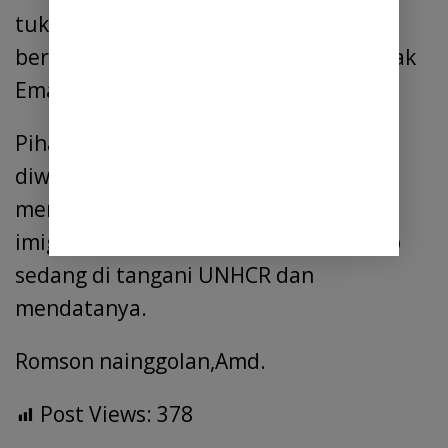
tukang rusuh, hari ini juga harus
berangkat dari sini ujar salah satu Emak
Emak .
Pihak keamanan harus menjaga ketad,
diwaspadai warga Pantai Labu akan
mendatangi dan menolak kehadiran
imigran, juga pihak penanggung jawab
sedang di tangani UNHCR dan
mendatanya.
Romson nainggolan,Amd.
Post Views:
378