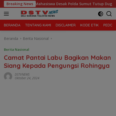
Langsung
Breaking News
Mahasiswa Desak Polda Sumut Tutup Dugaan Lokasi Judi “
ke
konten
BERANDA
TENTANG KAMI
DISCLAIMER
KODE ETIK
PEDOMA
Beranda
Berita Nasional
Berita Nasional
Camat Pantai Labu Bagikan Makan
Siang Kepada Pengungsi Rohingya
DSTVNEWS
Oktober 24, 2024