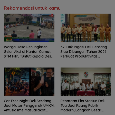
Rekomendasi untuk kamu
Warga Desa Penungkiren
57 Titik Irigasi Deli Serdang
Gelar Aksi di Kantor Camat
Siap Dibangun Tahun 2026,
STM Hilir, Tuntut Kepala Desa
Perkuat Produktivitas
Dicopot
Pertanian dan Ketahanan
Pangan
Car Free Night Deli Serdang
Penataan Eks Stasiun Deli
Jadi Motor Penggerak UMKM,
Tua Jadi Ruang Publik
Antusiasme Masyarakat
Modern, Langkah Besar
Bukti Ekonomi Kerakyatan
Pemkab Deli Serdang dan PT