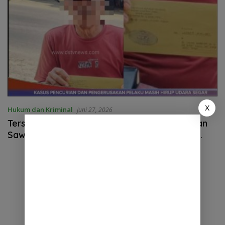
X
Hukum dan Kriminal
Juni 27, 2026
Tersangka Kasus Pengerusakan dan Pencurian
Sawit di Sirapit Mangkir dari Panggilan Polisi,
Sengketa Lahan Kembali Jadi Sorotan