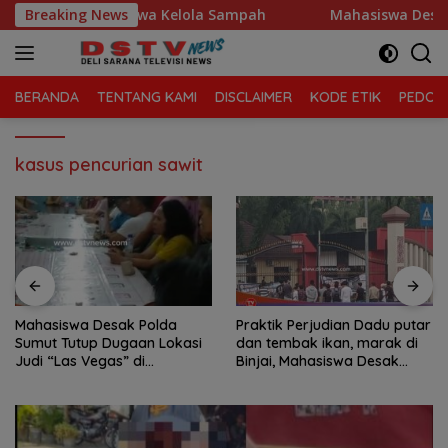
Langsung
tan Tanjung Morawa Kelola Sampah
Breaking News
Mahasiswa Desak Pol
ke
konten
BERANDA
TENTANG KAMI
DISCLAIMER
KODE ETIK
PEDOMA
kasus pencurian sawit
Mahasiswa Desak Polda
Praktik Perjudian Dadu putar
Sumut Tutup Dugaan Lokasi
dan tembak ikan, marak di
Judi “Las Vegas” di
Binjai, Mahasiswa Desak
Brahrang Binjai
Poldasu tindak tegas oknum
pengusaha.