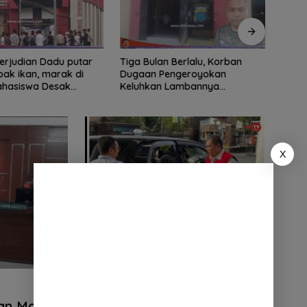
ian Dadu putar
Tiga Bulan Berlalu, Korban
Didu
ak ikan, marak di
Dugaan Pengeroyokan
Ribua
Mahasiswa Desak
Keluhkan Lambannya
Serda
tindak tegas oknum
Penanganan Kasus di Polresta
Dipe
ha.
Deli Serdang
X
Telibat Dugaan Korupsi 856 juta,Kaban
BPBD Deli Serdang Di Tahan Kejaksaan
an Majelis