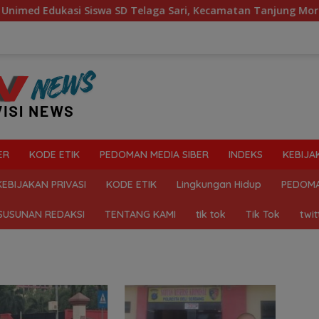
Edukasi Siswa SD Telaga Sari, Kecamatan Tanjung Morawa Ke
ER
KODE ETIK
PEDOMAN MEDIA SIBER
INDEKS
KEBIJA
KEBIJAKAN PRIVASI
KODE ETIK
Lingkungan Hidup
PEDOMA
SUSUNAN REDAKSI
TENTANG KAMI
tik tok
Tik Tok
twit