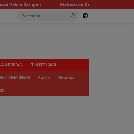
lola Sampah
Mahasiswa Desak Polda Sumut Tutup Dugaan
KAN PRIVASI
TIM REDAKSI
N MEDIA SIBER
Politik
Redaksi
ter