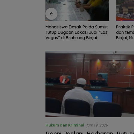
Edukasi Siswa SD
Mahasiswa Desak Polda Sumut
Praktik Perjud
, Kecamatan
Tutup Dugaan Lokasi Judi “Las
dan temb
awa Kelola
Vegas” di Brahrang Binjai
Binjai, 
Poldasu 
pengusa
Hukum dan Kriminal
Juni 19, 2026
Ronni Paslani, Berharap, Putus