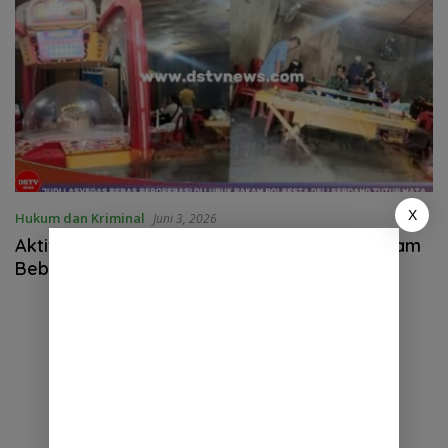
X
Hukum dan Kriminal
Juni 3, 2026
Aktivitas Perjudian “Las Vegas” di Lubuk Pakam
Bebas Beroperasi, Kapolresta Deli Serdang
Bungkam Saat Dikonfirmasi