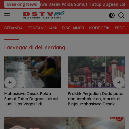
Langsung
h
Breaking News
Mahasiswa Desak Polda Sumut Tutup Dugaan Lokasi Jud
ke
konten
BERANDA
TENTANG KAMI
DISCLAIMER
KODE ETIK
PEDOMA
Lasvegas di deli serdang
Mahasiswa Desak Polda
Praktik Perjudian Dadu putar
Sumut Tutup Dugaan Lokasi
dan tembak ikan, marak di
Judi “Las Vegas” di
Binjai, Mahasiswa Desak
Brahrang Binjai
Poldasu tindak tegas oknum
pengusaha.