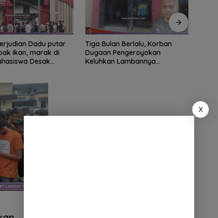
ian Dadu putar
Tiga Bulan Berlalu, Korban
Didu
ak ikan, marak di
Dugaan Pengeroyokan
Ribua
Mahasiswa Desak
Keluhkan Lambannya
Serda
tindak tegas oknum
Penanganan Kasus di Polresta
Dipe
ha.
Deli Serdang
X
kan