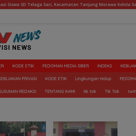
wa SD Telaga Sari, Kecamatan Tanjung Morawa Kelola Sampah
ER
KODE ETIK
PEDOMAN MEDIA SIBER
INDEKS
KEBIJA
KEBIJAKAN PRIVASI
KODE ETIK
Lingkungan Hidup
PEDOMA
SUSUNAN REDAKSI
TENTANG KAMI
tik tok
Tik Tok
twit