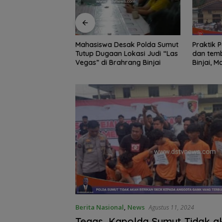
Edukasi Siswa SD
Mahasiswa Desak Polda Sumut
Praktik Perjud
, Kecamatan
Tutup Dugaan Lokasi Judi “Las
dan temb
awa Kelola
Vegas” di Brahrang Binjai
Binjai, 
Poldasu 
pengusa
Berita Nasional
,
News
Agustus 11, 2024
Tegas, Kapolda Sumut Tidak a