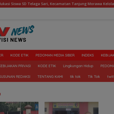
iswa SD Telaga Sari, Kecamatan Tanjung Morawa Kelola Sampa
ER
KODE ETIK
PEDOMAN MEDIA SIBER
INDEKS
KEBIJA
KEBIJAKAN PRIVASI
KODE ETIK
Lingkungan Hidup
PEDOMA
SUSUNAN REDAKSI
TENTANG KAMI
tik tok
Tik Tok
twit
a