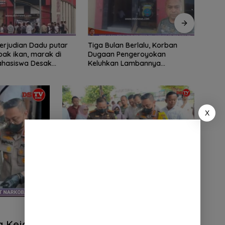
ian Dadu putar
Tiga Bulan Berlalu, Korban
Didu
ak ikan, marak di
Dugaan Pengeroyokan
Ribua
Mahasiswa Desak
Keluhkan Lambannya
Serda
tindak tegas oknum
Penanganan Kasus di Polresta
Dipe
ha.
Deli Serdang
X
Barang Bukti Narkoba Dimusnahkan
,Kapolresta Deli Serdang Berharap
Semua Masyarakat Turut Brantas
Narkoba
 Kejari