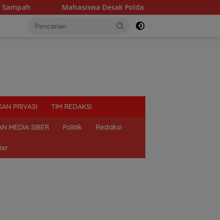
h
Mahasiswa Desak Polda Sumut Tutup Dugaan Lokasi Ju
KAN PRIVASI
TIM REDAKSI
N MEDIA SIBER
Politik
Redaksi
ter