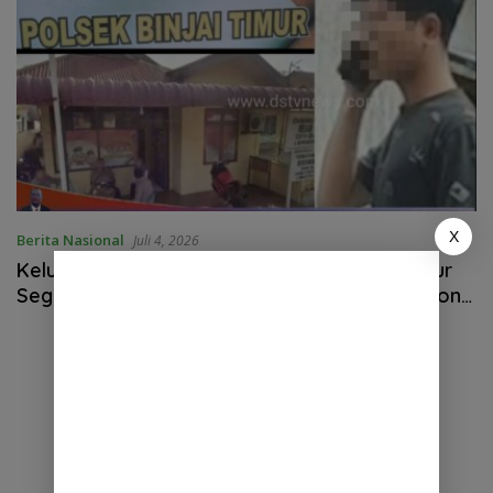
X
Berita Nasional
Juli 4, 2026
Keluarga Korban Berharap Polsek Binjai Timur
Segera Gelar Perkara Dugaan Perusakan iPhone
Senilai Rp22 Juta