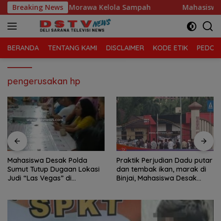
Langsung
ecamatan Tanjung Morawa Kelola Sampah
Breaking News
Mahasiswa Des
ke
konten
BERANDA
TENTANG KAMI
DISCLAIMER
KODE ETIK
PEDOMA
pengerusakan hp
Mahasiswa Desak Polda
Praktik Perjudian Dadu putar
Sumut Tutup Dugaan Lokasi
dan tembak ikan, marak di
Judi “Las Vegas” di
Binjai, Mahasiswa Desak
Brahrang Binjai
Poldasu tindak tegas oknum
pengusaha.