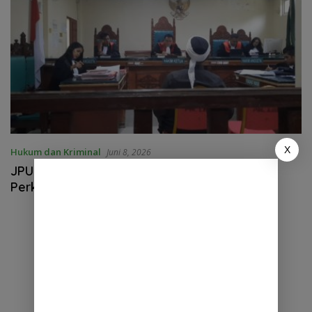
X
Hukum dan Kriminal
Juni 8, 2026
JPU Diduga Memaksakan Dakwaan dalam
Perkara Sengketa Lahan di PN Lubuk Pakam