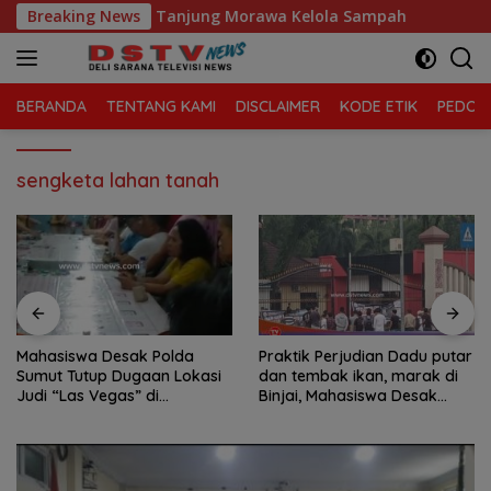
Langsung
 Sari, Kecamatan Tanjung Morawa Kelola Sampah
Breaking News
Maha
ke
konten
BERANDA
TENTANG KAMI
DISCLAIMER
KODE ETIK
PEDOMA
sengketa lahan tanah
Mahasiswa Desak Polda
Praktik Perjudian Dadu putar
Sumut Tutup Dugaan Lokasi
dan tembak ikan, marak di
Judi “Las Vegas” di
Binjai, Mahasiswa Desak
Brahrang Binjai
Poldasu tindak tegas oknum
pengusaha.