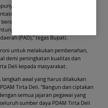
unyai peran ganda, di satu sisi
entasi sosial untuk memberi layanan
ga berorientasi ekonomi, yaitu untuk
untungan yang bisa mendorong
daerah (PAD),” tegas Bupati.
roni untuk melakukan pembenahan,
al demi peningkatan kualitas dan
rta Deli kepada masyarakat.
, langkah awal yang harus dilakukan
 PDAM Tirta Deli. “Bangun dan ciptakan
dengan semua jajaran pegawai yang
k seluruh sumber daya PDAM Tirta Deli