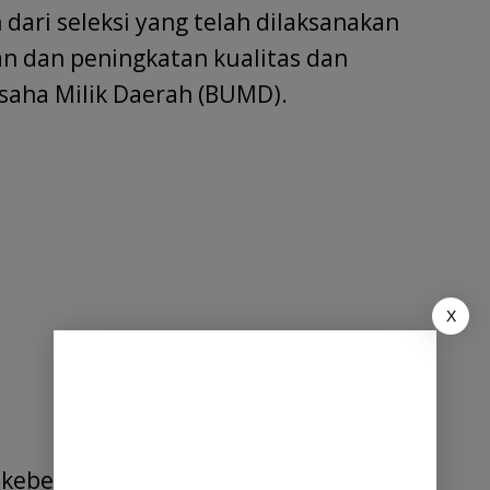
dari seleksi yang telah dilaksanakan
n dan peningkatan kualitas dan
saha Milik Daerah (BUMD).
X
 keberadaan PDAM Tirta Deli