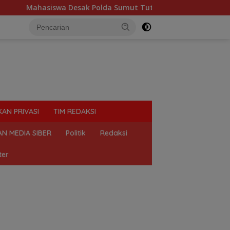
ak Polda Sumut Tutup Dugaan Lokasi Judi “Las Vegas” di Brahr
KAN PRIVASI
TIM REDAKSI
N MEDIA SIBER
Politik
Redaksi
ter