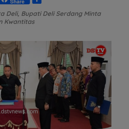
Share
w
h
a Deli, Bupati Deli Serdang Minta
tt
ar
n Kwantitas
r
e