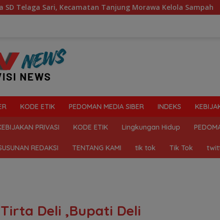
ecamatan Tanjung Morawa Kelola Sampah
Mahasiswa Des
ER
KODE ETIK
PEDOMAN MEDIA SIBER
INDEKS
KEBIJA
KEBIJAKAN PRIVASI
KODE ETIK
Lingkungan Hidup
PEDOMA
SUSUNAN REDAKSI
TENTANG KAMI
tik tok
Tik Tok
twit
irta Deli ,Bupati Deli