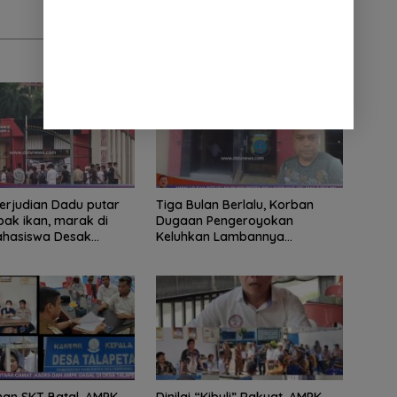
ian Dadu putar
Tiga Bulan Berlalu, Korban
ak ikan, marak di
Dugaan Pengeroyokan
Mahasiswa Desak
Keluhkan Lambannya
tindak tegas oknum
Penanganan Kasus di Polresta
ha.
Deli Serdang