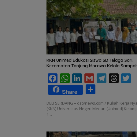
KKN Unimed Edukasi Siswa SD Telaga Sari,
Kecamatan Tanjung Morawa Kelola Sampa
F
W
Li
G
T
T
T
ac
h
n
m
el
h
S
Share
e
at
k
ai
e
re
i
h
DELI SERDANG – dstvnews.com / Kuliah Kerja Ny
b
s
e
l
gr
a
e
ar
(KKN) Universitas Negeri Medan (Unimed) Kelom
o
A
dI
a
d
1…
e
o
p
n
m
s
k
p