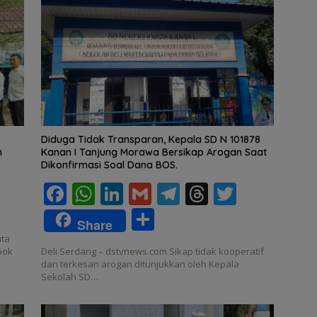
Diduga Tidak Transparan, Kepala SD N 101878
h
Kanan I Tanjung Morawa Bersikap Arogan Saat
Dikonfirmasi Soal Dana BOS.
F
W
Li
G
T
T
T
w
ac
h
n
m
el
h
w
S
tt
Share
e
at
k
ai
e
re
itt
h
ata
r
pok
Deli Serdang – dstvnews.com Sikap tidak kooperatif
b
s
e
l
gr
a
er
ar
dan terkesan arogan ditunjukkan oleh Kepala
o
A
dI
a
d
Sekolah SD…
e
o
p
n
m
s