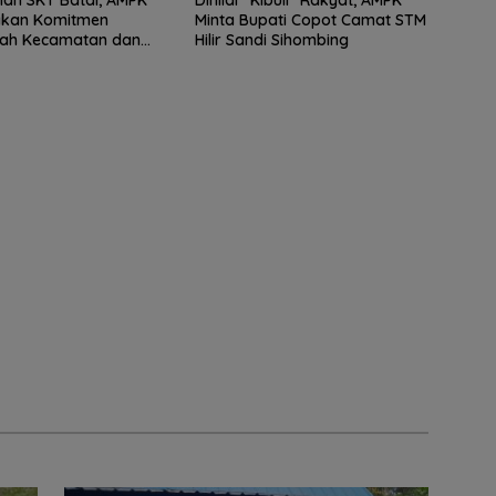
an SKT Batal, AMPK
Dinilai “Kibuli” Rakyat, AMPK
akan Komitmen
Minta Bupati Copot Camat STM
tah Kecamatan dan
Hilir Sandi Sihombing