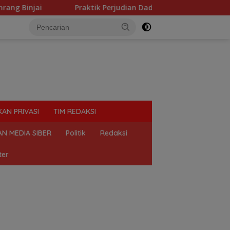
tik Perjudian Dadu putar dan tembak ikan, marak di Binjai, M
KAN PRIVASI
TIM REDAKSI
N MEDIA SIBER
Politik
Redaksi
ter