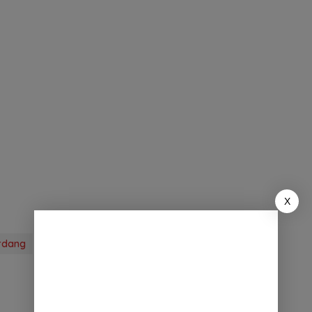
X
erdang
Dinas pendidikan deli serdang