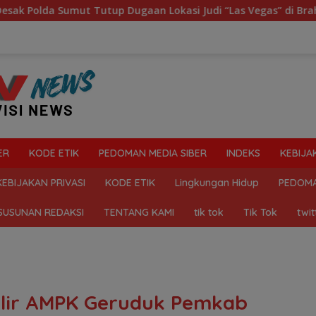
gaan Lokasi Judi “Las Vegas” di Brahrang Binjai
Prak
ER
KODE ETIK
PEDOMAN MEDIA SIBER
INDEKS
KEBIJA
KEBIJAKAN PRIVASI
KODE ETIK
Lingkungan Hidup
PEDOMA
SUSUNAN REDAKSI
TENTANG KAMI
tik tok
Tik Tok
twit
ilir AMPK Geruduk Pemkab