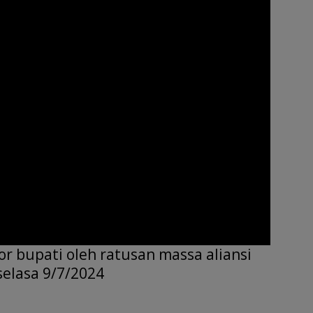
r
e
or bupati oleh ratusan massa aliansi
selasa 9/7/2024