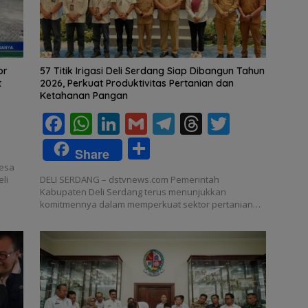
or
57 Titik Irigasi Deli Serdang Siap Dibangun Tahun
t
2026, Perkuat Produktivitas Pertanian dan
Ketahanan Pangan
F
W
Li
G
T
T
T
w
ac
h
n
m
el
h
w
S
tt
Share
e
at
k
ai
e
re
itt
h
Desa
r
li
DELI SERDANG – dstvnews.com Pemerintah
b
s
e
l
gr
a
er
ar
Kabupaten Deli Serdang terus menunjukkan
o
A
dI
a
d
komitmennya dalam memperkuat sektor pertanian…
e
o
p
n
m
s
k
p