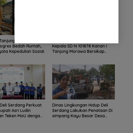
Tanjung Morawa-B
Diduga Tidak Transparan,
rogres Bedah Rumah,
Kepala SD N 101878 Kanan I
ata Kepedulian Sosial.
Tanjung Morawa Bersikap
Arogan Saat Dikonfirmasi Soal
Dana BOS.
eli Serdang Perkuat
Dinas Lingkungan Hidup Deli
Bupati Asri Ludin
Serdang Lakukan Penataan Di
n Teken MoU dengan
simpang Kayu Besar Desa
erbankan dan Institusi
Limau manis
an.