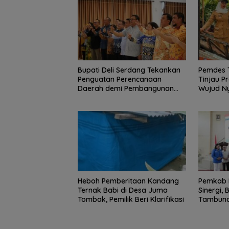
Bupati Deli Serdang Tekankan
Pemdes 
Penguatan Perencanaan
Tinjau P
Daerah demi Pembangunan
Wujud Ny
yang Terarah dan Berkualitas.
Heboh Pemberitaan Kandang
Pemkab D
Ternak Babi di Desa Juma
Sinergi, 
Tombak, Pemilik Beri Klarifikasi
Tambuna
Sektor P
Pendidik