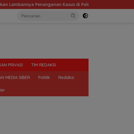
an Kasus di Polresta Deli Serdang
Diduga Tercemar Li
KAN PRIVASI
TIM REDAKSI
N MEDIA SIBER
Politik
Redaksi
ter