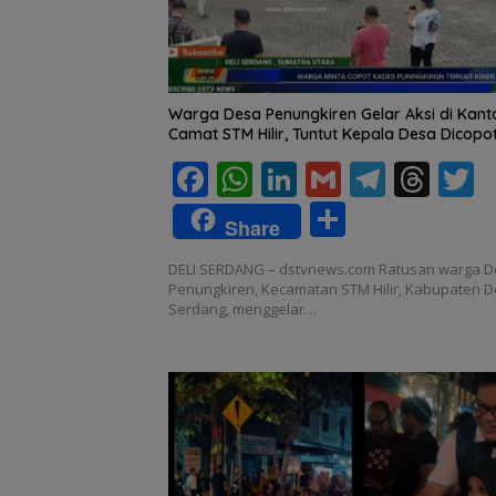
Warga Desa Penungkiren Gelar Aksi di Kant
Camat STM Hilir, Tuntut Kepala Desa Dicopo
F
W
Li
G
T
T
T
ac
h
n
m
el
h
S
Share
e
at
k
ai
e
re
i
h
DELI SERDANG – dstvnews.com Ratusan warga 
b
s
e
l
gr
a
e
ar
Penungkiren, Kecamatan STM Hilir, Kabupaten De
o
A
dI
a
d
Serdang, menggelar…
e
o
p
n
m
s
k
p