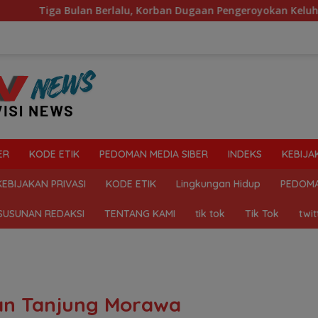
alu, Korban Dugaan Pengeroyokan Keluhkan Lambannya Penangan
ER
KODE ETIK
PEDOMAN MEDIA SIBER
INDEKS
KEBIJA
KEBIJAKAN PRIVASI
KODE ETIK
Lingkungan Hidup
PEDOMA
SUSUNAN REDAKSI
TENTANG KAMI
tik tok
Tik Tok
twit
an Tanjung Morawa