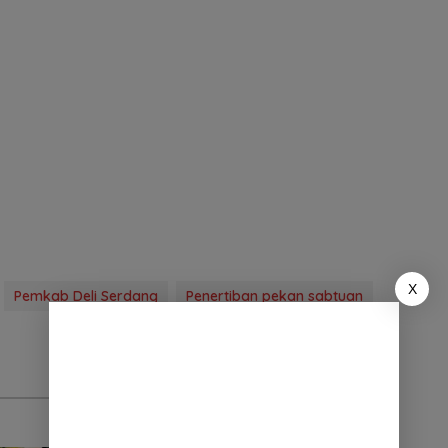
X
Pemkab Deli Serdang
Penertiban pekan sabtuan