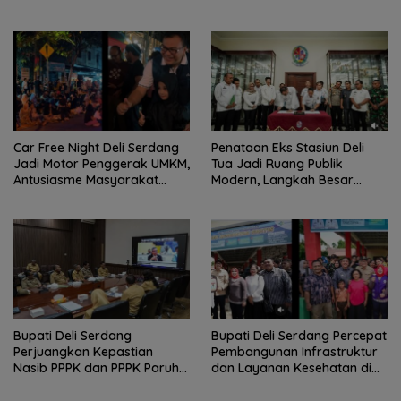
Dicopot
Pertanian dan Ketahanan
Pangan
Car Free Night Deli Serdang
Penataan Eks Stasiun Deli
Jadi Motor Penggerak UMKM,
Tua Jadi Ruang Publik
Antusiasme Masyarakat
Modern, Langkah Besar
Bukti Ekonomi Kerakyatan
Pemkab Deli Serdang dan PT
Terus Tumbuh
KAI
Bupati Deli Serdang
Bupati Deli Serdang Percepat
Perjuangkan Kepastian
Pembangunan Infrastruktur
Nasib PPPK dan PPPK Paruh
dan Layanan Kesehatan di
Waktu dalam RDP Bersama
Pancur Batu
Komisi II DPR RI.