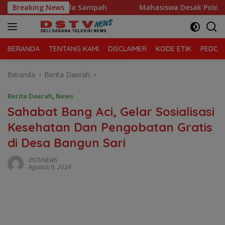
Langsung
a Kelola Sampah
Breaking News
Mahasiswa Desak Polda Sumut Tutup Du
ke
konten
BERANDA
TENTANG KAMI
DISCLAIMER
KODE ETIK
PEDOMA
Beranda
Berita Daerah
Berita Daerah
,
News
Sahabat Bang Aci, Gelar Sosialisasi
Kesehatan Dan Pengobatan Gratis
di Desa Bangun Sari
DSTVNEWS
Agustus 9, 2024