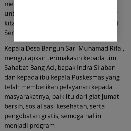
mengurus PBI nya lewat Kepala desa
untuk disampaikan ke Puskesmas agar
kita sampaikan ke Dinas Kesehatan Deli
Serdang. ” ujar mereka berdua
Kepala Desa Bangun Sari Muhamad Rifai,
mengucapkan terimakasih kepada tim
Sahabat Bang Aci, bapak Indra Silaban
dan kepada ibu kepala Puskesmas yang
telah memberikan pelayanan kepada
masyarakatnya, baik itu dari giat Jumat
bersih, sosialisasi kesehatan, serta
pengobatan gratis, semoga hal ini
menjadi program