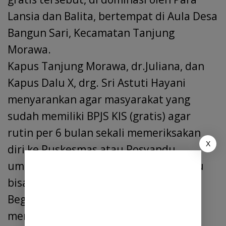
Lansia dan Balita, bertempat di Aula Desa
Bangun Sari, Kecamatan Tanjung
Morawa.
Kapus Tanjung Morawa, dr.Juliana, dan
Kapus Dalu X, drg. Sri Astuti Hayani
menyarankan agar masyarakat yang
sudah memiliki BPJS KIS (gratis) agar
rutin per 6 bulan sekali memeriksakan
X
diri ke Puskesmas atau Posyandu
umum/IPL, sebab jika tidak BPJS KIS itu
bisa saja di nonaktifkan alias di blokir.
Begitu juga bila ada warga belum
mendapatkan BPJS, agar secepatnya