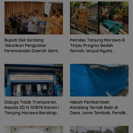
Bupati Deli Serdang
Pemdes Tanjung Morawa-B
Tekankan Penguatan
Tinjau Progres Bedah
Perencanaan Daerah demi
Rumah, Wujud Nyata
Pembangunan yang Terarah
Kepedulian Sosial.
dan Berkualitas.
Diduga Tidak Transparan,
Heboh Pemberitaan
Kepala SD N 101878 Kanan I
Kandang Ternak Babi di
Tanjung Morawa Bersikap
Desa Juma Tombak, Pemilik
Arogan Saat Dikonfirmasi
Beri Klarifikasi
Soal Dana BOS.