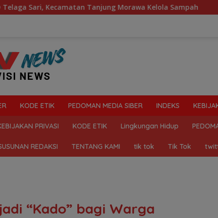
an Tanjung Morawa Kelola Sampah
Mahasiswa Desak Pol
ER
KODE ETIK
PEDOMAN MEDIA SIBER
INDEKS
KEBIJA
KEBIJAKAN PRIVASI
KODE ETIK
Lingkungan Hidup
PEDOMA
SUSUNAN REDAKSI
TENTANG KAMI
tik tok
Tik Tok
twit
jadi “Kado” bagi Warga