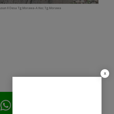
 Dusun II Desa Tg.Morawa-A Kec.Tg.Morawa
X