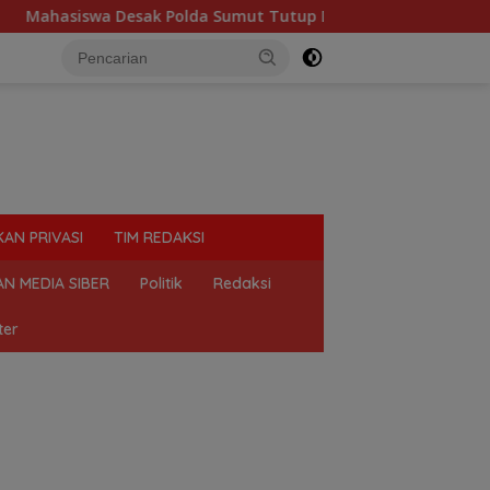
da Sumut Tutup Dugaan Lokasi Judi “Las Vegas” di Brahrang Bi
KAN PRIVASI
TIM REDAKSI
N MEDIA SIBER
Politik
Redaksi
ter