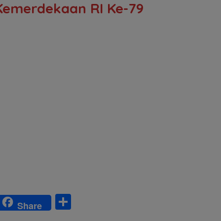
Kemerdekaan RI Ke-79
S
Share
w
h