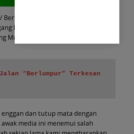
/ Bertahun tahun sudah kondisi jalan
gang bersama ujung Dusun II Desa
ng Morawa Kab.Deli Serdang
Jalan “Berlumpur” Terkesan 
 enggan dan tutup mata dengan
at awak media ini menemui salah
dah sekian lama kami mengharapkan