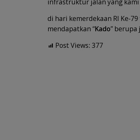
infrastruktur jalan yang ka
di hari kemerdekaan RI Ke-7
mendapatkan “
Kado
” berupa 
Post Views:
377