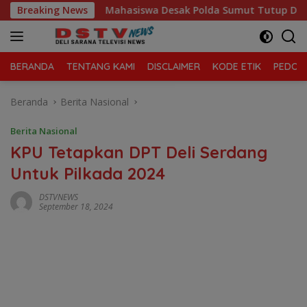
Langsung
Breaking News
Mahasiswa Desak Polda Sumut Tutup Dugaan Lokasi Judi
ke
konten
BERANDA
TENTANG KAMI
DISCLAIMER
KODE ETIK
PEDOMA
Beranda
Berita Nasional
Berita Nasional
KPU Tetapkan DPT Deli Serdang
Untuk Pilkada 2024
DSTVNEWS
September 18, 2024