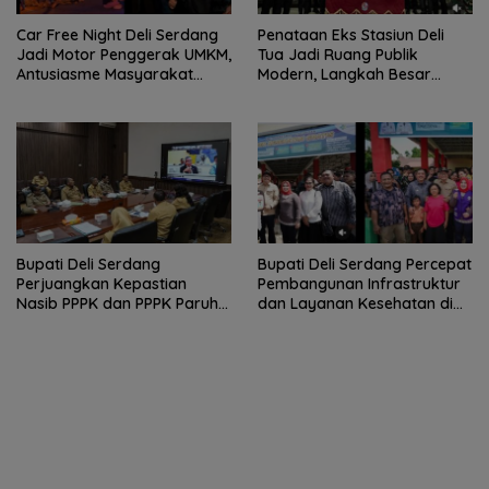
Car Free Night Deli Serdang
Penataan Eks Stasiun Deli
Jadi Motor Penggerak UMKM,
Tua Jadi Ruang Publik
Antusiasme Masyarakat
Modern, Langkah Besar
Bukti Ekonomi Kerakyatan
Pemkab Deli Serdang dan PT
Terus Tumbuh
KAI
Bupati Deli Serdang
Bupati Deli Serdang Percepat
Perjuangkan Kepastian
Pembangunan Infrastruktur
Nasib PPPK dan PPPK Paruh
dan Layanan Kesehatan di
Waktu dalam RDP Bersama
Pancur Batu
Komisi II DPR RI.