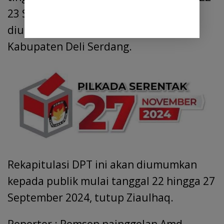
23 September 2024, sebelum akhirnya
diumumkan secara resmi di seluruh
Kabupaten Deli Serdang.
Rekapitulasi DPT ini akan diumumkan
kepada publik mulai tanggal 22 hingga 27
September 2024, tutup Ziaulhaq.