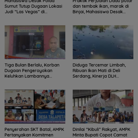
Mahasiswa Desak Polda
Praktik Perjudian Dadu putar
Sumut Tutup Dugaan Lokasi
dan tembak ikan, marak di
Judi “Las Vegas” di
Binjai, Mahasiswa Desak
Brahrang Binjai
Poldasu tindak tegas oknum
pengusaha.
Tiga Bulan Berlalu, Korban
Diduga Tercemar Limbah,
Dugaan Pengeroyokan
Ribuan Ikan Mati di Deli
Keluhkan Lambannya
Serdang, Kinerja DLH
Penanganan Kasus di
Dipertanyakan
Polresta Deli Serdang
Penyerahan SKT Batal, AMPK
Dinilai “Kibuli” Rakyat, AMPK
Pertanyakan Komitmen
Minta Bupati Copot Camat