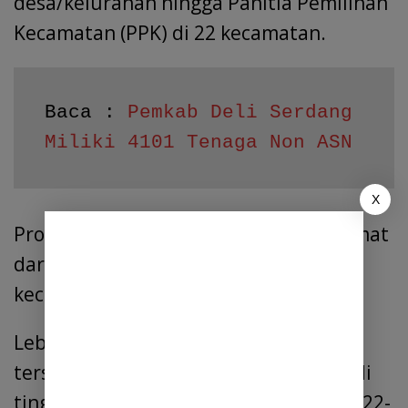
desa/kelurahan hingga Panitia Pemilihan
Kecamatan (PPK) di 22 kecamatan.
Baca : 
Pemkab Deli Serdang 
Miliki 4101 Tenaga Non ASN
X
Proses ini sudah dilakukan secara cermat
dari tingkat PPS hingga PPK di seluruh
kecamatan, tambahnya.
Lebih lanjut, hasil penetapan DPT
tersebut akan direkapitulasi kembali di
tingkat Provinsi Sumatera Utara pada 22-