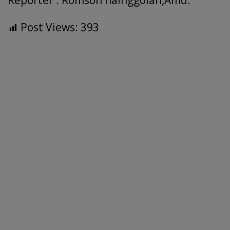
Reporter : Romson nainggolan,Amd.
Post Views:
393