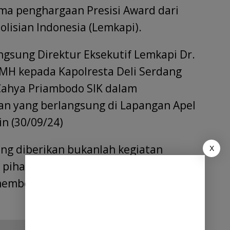
ma penghargaan Presisi Award dari
olisian Indonesia (Lemkapi).
ngsung Direktur Eksekutif Lemkapi Dr.
,MH kepada Kapolresta Deli Serdang
Cahya Priambodo SIK dalam
an yang berlangsung di Lapangan Apel
in (30/09/24)
ng diberikan bukanlah kegiatan
X
 pihaknya telah mengamati kinerja
memberikan pelayanan prima kepada