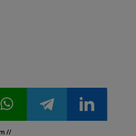
r
e
m //