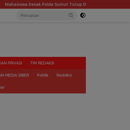
da Sumut Tutup Dugaan Lokasi Judi “Las Vegas” di Brahrang Bi
KAN PRIVASI
TIM REDAKSI
N MEDIA SIBER
Politik
Redaksi
ter