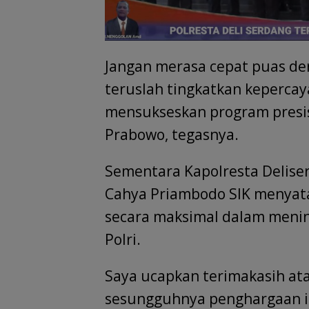
Jangan merasa cepat puas de
teruslah tingkatkan kepercay
mensukseskan program presisi 
Prabowo, tegasnya.
Sementara Kapolresta Delise
Cahya Priambodo SIK menyata
secara maksimal dalam meni
Polri.
Saya ucapkan terimakasih ata
sesungguhnya penghargaan ini