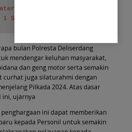
atera Utara Tanggapi 
 1 STM Hilir
apa bulan Polresta Deliserdang
tuk mendengar keluhan masyarakat,
pidana dan geng motor serta semakin
t curhat juga silaturahmi dengan
enjelang Pilkada 2024. Atas dasar
 ini, ujarnya
ui penghargaan ini dapat memberikan
 baru kepada Personil untuk semakin
melaksanakan pelayanan kepada