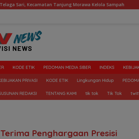
an Tanjung Morawa Kelola Sampah
Mahasiswa Desak Pol
ER
KODE ETIK
PEDOMAN MEDIA SIBER
INDEKS
KEBIJA
KEBIJAKAN PRIVASI
KODE ETIK
Lingkungan Hidup
PEDOMA
SUSUNAN REDAKSI
TENTANG KAMI
tik tok
Tik Tok
twit
 Terima Penghargaan Presisi