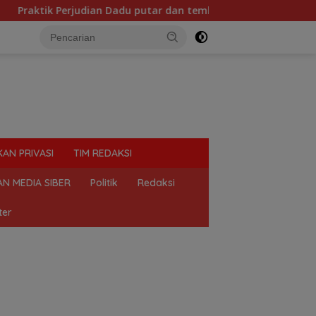
n Dadu putar dan tembak ikan, marak di Binjai, Mahasiswa Des
KAN PRIVASI
TIM REDAKSI
N MEDIA SIBER
Politik
Redaksi
ter