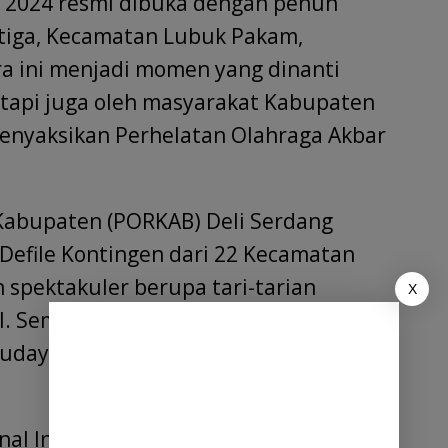
 2024 resmi dibuka dengan penuh
tiga, Kecamatan Lubuk Pakam,
ra ini menjadi momen yang dinanti
tetapi juga oleh masyarakat Kabupaten
menyaksikan Perhelatan Olahraga Akbar
abupaten (PORKAB) Deli Serdang
Defile Kontingen dari 22 Kecamatan
n spektakuler berupa tari-tarian
X
l. Semarak acara ini menjadi simbol
daya yang dimiliki oleh masyarakat
nal Indonesia (KONI) Kabupaten Deli