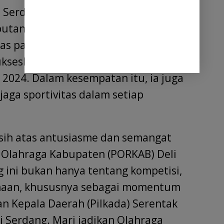
Serdang terpilih, dr. H. Asri Luddin
tan penuh semangat. Ia
s partisipasi seluruh Kontingen
kseskan Pekan Olahraga Kabupaten
2024. Dalam kesempatan itu, ia juga
ga sportivitas dalam setiap
sih atas antusiasme dan semangat
 Olahraga Kabupaten (PORKAB) Deli
g ini bukan hanya tentang kompetisi,
amaan, khususnya sebagai momentum
an Kepala Daerah (Pilkada) Serentak
 Serdang. Mari jadikan Olahraga