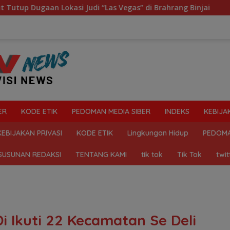
 Judi “Las Vegas” di Brahrang Binjai
Praktik Perjudia
ER
KODE ETIK
PEDOMAN MEDIA SIBER
INDEKS
KEBIJA
KEBIJAKAN PRIVASI
KODE ETIK
Lingkungan Hidup
PEDOMA
SUSUNAN REDAKSI
TENTANG KAMI
tik tok
Tik Tok
twit
i Ikuti 22 Kecamatan Se Deli