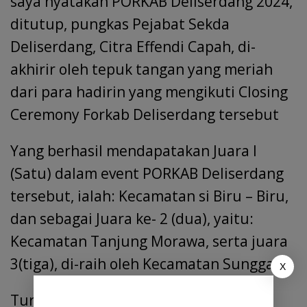
saya nyatakan PORKAB Deliserdang 2024,
ditutup, pungkas Pejabat Sekda
Deliserdang, Citra Effendi Capah, di-
akhirir oleh tepuk tangan yang meriah
dari para hadirin yang mengikuti Closing
Ceremony Forkab Deliserdang tersebut
Yang berhasil mendapatakan Juara I
(Satu) dalam event PORKAB Deliserdang
tersebut, ialah: Kecamatan si Biru – Biru,
dan sebagai Juara ke- 2 (dua), yaitu:
Kecamatan Tanjung Morawa, serta juara
3(tiga), di-raih oleh Kecamatan Sunggal
X
Turut hadir dalam closing Ceremony