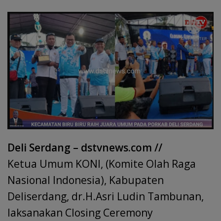
e
at
k
ai
e
re
itt
h
b
s
e
l
gr
a
er
ar
o
A
dI
a
d
e
o
p
n
m
s
k
p
Deli Serdang – dstvnews.com //
Ketua Umum KONI, (Komite Olah Raga
Nasional Indonesia), Kabupaten
Deliserdang, dr.H.Asri Ludin Tambunan,
laksanakan Closing Ceremony