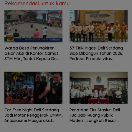
Rekomendasi untuk kamu
Warga Desa Penungkiren
57 Titik Irigasi Deli Serdang
Gelar Aksi di Kantor Camat
Siap Dibangun Tahun 2026,
STM Hilir, Tuntut Kepala Desa
Perkuat Produktivitas
Dicopot
Pertanian dan Ketahanan
Pangan
Car Free Night Deli Serdang
Penataan Eks Stasiun Deli
Jadi Motor Penggerak UMKM,
Tua Jadi Ruang Publik
Antusiasme Masyarakat
Modern, Langkah Besar
Bukti Ekonomi Kerakyatan
Pemkab Deli Serdang dan PT
Terus Tumbuh
KAI