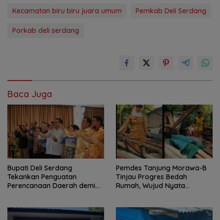
Kecamatan biru biru juara umum
Pemkab Deli Serdang
Porkab deli serdang
Baca Juga
Bupati Deli Serdang
Pemdes Tanjung Morawa-B
Tekankan Penguatan
Tinjau Progres Bedah
Perencanaan Daerah demi
Rumah, Wujud Nyata
Pembangunan yang Terarah
Kepedulian Sosial.
dan Berkualitas.