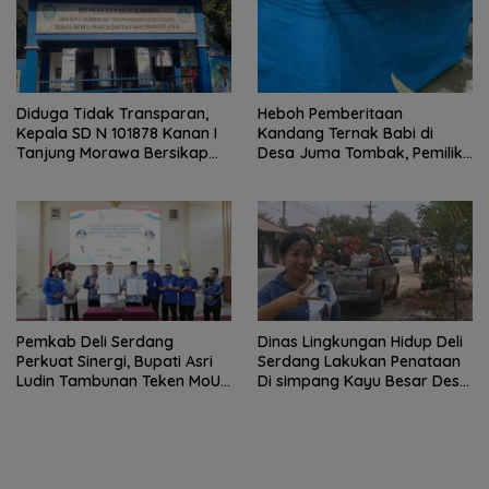
Diduga Tidak Transparan,
Heboh Pemberitaan
Kepala SD N 101878 Kanan I
Kandang Ternak Babi di
Tanjung Morawa Bersikap
Desa Juma Tombak, Pemilik
Arogan Saat Dikonfirmasi
Beri Klarifikasi
Soal Dana BOS.
Pemkab Deli Serdang
Dinas Lingkungan Hidup Deli
Perkuat Sinergi, Bupati Asri
Serdang Lakukan Penataan
Ludin Tambunan Teken MoU
Di simpang Kayu Besar Desa
dengan Sektor Perbankan
Limau manis
dan Institusi Pendidikan.