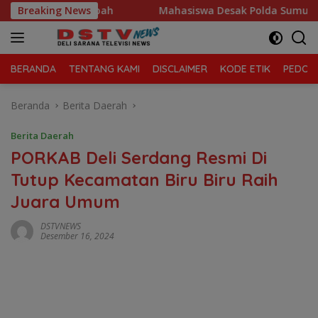
Langsung
la Sampah
Breaking News
Mahasiswa Desak Polda Sumut Tutup Dugaan L
ke
konten
BERANDA
TENTANG KAMI
DISCLAIMER
KODE ETIK
PEDOMA
Beranda
Berita Daerah
Berita Daerah
PORKAB Deli Serdang Resmi Di
Tutup Kecamatan Biru Biru Raih
Juara Umum
DSTVNEWS
Desember 16, 2024