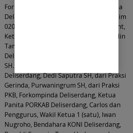
Forkab 2024 Deliserdang, Pejabat Sekda
Deliserdang, Citra Effendi Capah, Dandim
0204-DS, Letkol Inf.Alex Sandri S.Hub.Int,
Ketum KONI Deliserdang, dr.H.Asri Ludin
Tambunan, Ketua DPRD Tingkat ll
Deliserdang, diwakili Dr.Misnan Aljawi
SH.MH, dan anggota DPRD Tingkat ll
Deliserdang, Dedi Saputra SH, dari Praksi
Gerinda, Purwaningrum SH, dari Praksi
PKB, Forkompinda Deliserdang, Ketua
Panita PORKAB Deliserdang, Carlos dan
Penggurus, Wakil Ketua 1 (satu), Iwan
Nugroho, Bendahara KONI Deliserdang,