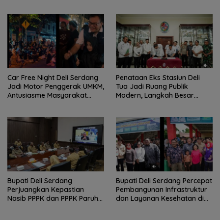
Dicopot
Pertanian dan Ketahanan
Pangan
Car Free Night Deli Serdang
Penataan Eks Stasiun Deli
Jadi Motor Penggerak UMKM,
Tua Jadi Ruang Publik
Antusiasme Masyarakat
Modern, Langkah Besar
Bukti Ekonomi Kerakyatan
Pemkab Deli Serdang dan PT
Terus Tumbuh
KAI
Bupati Deli Serdang
Bupati Deli Serdang Percepat
Perjuangkan Kepastian
Pembangunan Infrastruktur
Nasib PPPK dan PPPK Paruh
dan Layanan Kesehatan di
Waktu dalam RDP Bersama
Pancur Batu
Komisi II DPR RI.