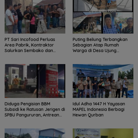
PT Sari Incofood Perluas
Puting Beliung Terbangkan
Area Pabrik, Kontraktor
Sebagian Atap Rumah
Salurkan Sembako dan
Warga di Desa Ujung
Santunan Anak Yatim di
Serdang, Pemerintah Desa
Buntu Bedimbar
Bergerak Cepat Berikan
Bantuan
Diduga Pengisian BBM
Idul Adha 1447 H Yayasan
Subsidi ke Ratusan Jerigen di
MAPEL Indonesia Berbagi
SPBU Pangururan, Antrean
Hewan Qurban
Kendaraan Mengular dan
Pengguna Jalan Dirugikan