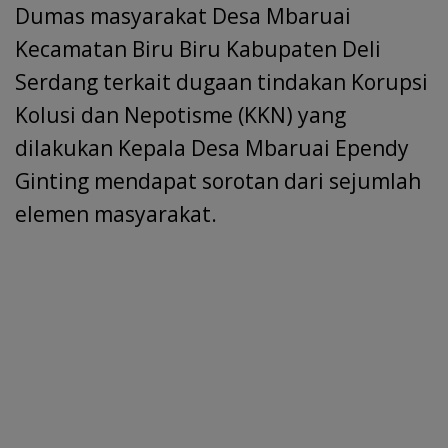
e
Dumas masyarakat Desa Mbaruai
o
p
n
m
s
Kecamatan Biru Biru Kabupaten Deli
k
p
Serdang terkait dugaan tindakan Korupsi
Kolusi dan Nepotisme (KKN) yang
dilakukan Kepala Desa Mbaruai Ependy
Ginting mendapat sorotan dari sejumlah
elemen masyarakat.