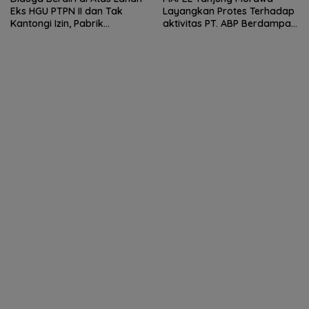
Eks HGU PTPN II dan Tak
Layangkan Protes Terhadap
Kantongi Izin, Pabrik
aktivitas PT. ABP Berdampak
Tempahan Besi di Limau
Lingkungan
Manis Disorot