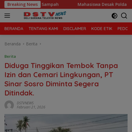
Langsung
Kelola Sampah
Breaking News
Mahasiswa Desak Polda Sumut Tutup Duga
ke
konten
BERANDA
TENTANG KAMI
DISCLAIMER
KODE ETIK
PEDOMA
Beranda
Berita
Berita
Diduga Tinggikan Tembok Tanpa
Izin dan Cemari Lingkungan, PT
Sinar Sosro Diminta Segera
Ditindak.
DSTVNEWS
Februari 21, 2026