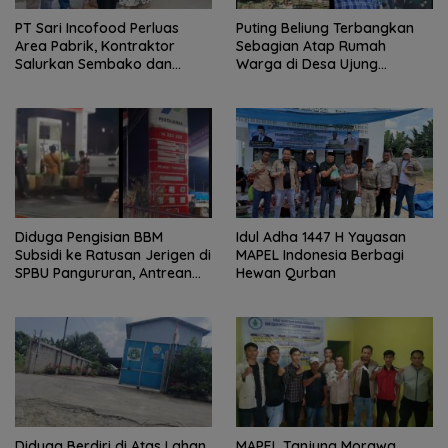
PT Sari Incofood Perluas
Puting Beliung Terbangkan
Area Pabrik, Kontraktor
Sebagian Atap Rumah
Salurkan Sembako dan
Warga di Desa Ujung
Santunan Anak Yatim di
Serdang, Pemerintah Desa
Buntu Bedimbar
Bergerak Cepat Berikan
Bantuan
Diduga Pengisian BBM
Idul Adha 1447 H Yayasan
Subsidi ke Ratusan Jerigen di
MAPEL Indonesia Berbagi
SPBU Pangururan, Antrean
Hewan Qurban
Kendaraan Mengular dan
Pengguna Jalan Dirugikan
Diduga Berdiri di Atas Lahan
MAPEL Tanjung Morawa