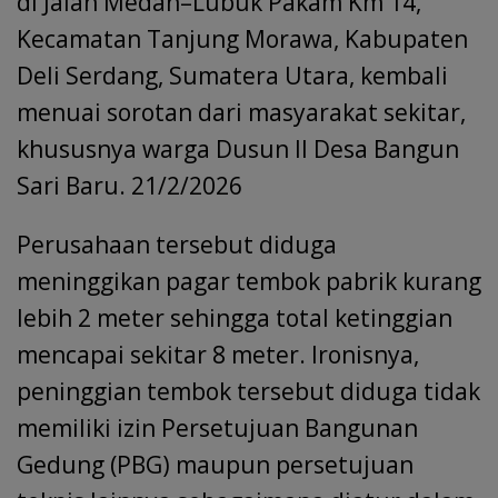
k
p
di Jalan Medan–Lubuk Pakam Km 14,
Kecamatan Tanjung Morawa, Kabupaten
Deli Serdang, Sumatera Utara, kembali
menuai sorotan dari masyarakat sekitar,
khususnya warga Dusun II Desa Bangun
Sari Baru. 21/2/2026
Perusahaan tersebut diduga
meninggikan pagar tembok pabrik kurang
lebih 2 meter sehingga total ketinggian
mencapai sekitar 8 meter. Ironisnya,
peninggian tembok tersebut diduga tidak
memiliki izin Persetujuan Bangunan
Gedung (PBG) maupun persetujuan