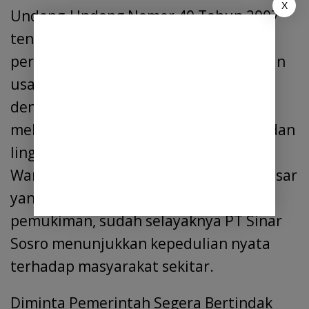
X
Undang-Undang Nomor 40 Tahun 2007
tentang Perseroan Terbatas, Pasal 74,
perusahaan yang menjalankan kegiatan
usaha di bidang dan/atau berkaitan
dengan sumber daya alam wajib
melaksanakan tanggung jawab sosial dan
lingkungan.
Warga menilai, sebagai perusahaan besar
yang berdampingan langsung dengan
pemukiman, sudah selayaknya PT Sinar
Sosro menunjukkan kepedulian nyata
terhadap masyarakat sekitar.
Diminta Pemerintah Segera Bertindak