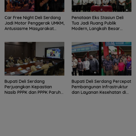
Car Free Night Deli Serdang
Penataan Eks Stasiun Deli
Jadi Motor Penggerak UMKM,
Tua Jadi Ruang Publik
Antusiasme Masyarakat
Modern, Langkah Besar
Bukti Ekonomi Kerakyatan
Pemkab Deli Serdang dan PT
Terus Tumbuh
KAI
Bupati Deli Serdang
Bupati Deli Serdang Percepat
Perjuangkan Kepastian
Pembangunan Infrastruktur
Nasib PPPK dan PPPK Paruh
dan Layanan Kesehatan di
Waktu dalam RDP Bersama
Pancur Batu
Komisi II DPR RI.