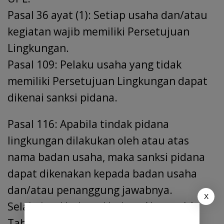
Pasal 36 ayat (1): Setiap usaha dan/atau
kegiatan wajib memiliki Persetujuan
Lingkungan.
Pasal 109: Pelaku usaha yang tidak
memiliki Persetujuan Lingkungan dapat
dikenai sanksi pidana.
Pasal 116: Apabila tindak pidana
lingkungan dilakukan oleh atau atas
nama badan usaha, maka sanksi pidana
dapat dikenakan kepada badan usaha
dan/atau penanggung jawabnya.
X
Selain itu, Undang-Undang Nomor 14
Tahun 2008 tentang Keterbukaan