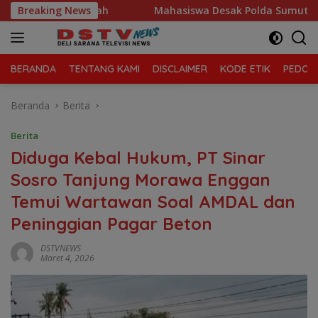
Langsung
 Sampah
Breaking News
Mahasiswa Desak Polda Sumut Tutup Dugaan Lok
ke
konten
BERANDA
TENTANG KAMI
DISCLAIMER
KODE ETIK
PEDOMA
Beranda
Berita
Berita
Diduga Kebal Hukum, PT Sinar
Sosro Tanjung Morawa Enggan
Temui Wartawan Soal AMDAL dan
Peninggian Pagar Beton
DSTVNEWS
Maret 4, 2026