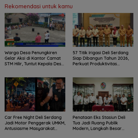
Rekomendasi untuk kamu
Warga Desa Penungkiren
57 Titik Irigasi Deli Serdang
Gelar Aksi di Kantor Camat
Siap Dibangun Tahun 2026,
STM Hilir, Tuntut Kepala Desa
Perkuat Produktivitas
Dicopot
Pertanian dan Ketahanan
Pangan
Car Free Night Deli Serdang
Penataan Eks Stasiun Deli
Jadi Motor Penggerak UMKM,
Tua Jadi Ruang Publik
Antusiasme Masyarakat
Modern, Langkah Besar
Bukti Ekonomi Kerakyatan
Pemkab Deli Serdang dan PT