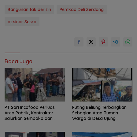
Bangunan tak berizin
Pemkab Deli Serdang
pt sinar Sosro
Baca Juga
PT Sari Incofood Perluas
Puting Beliung Terbangkan
Area Pabrik, Kontraktor
Sebagian Atap Rumah
Salurkan Sembako dan
Warga di Desa Ujung
Santunan Anak Yatim di
Serdang, Pemerintah Desa
Buntu Bedimbar
Bergerak Cepat Berikan
Bantuan