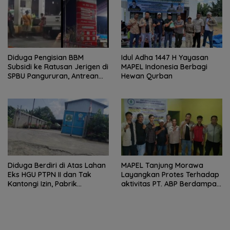
Diduga Pengisian BBM
Idul Adha 1447 H Yayasan
Subsidi ke Ratusan Jerigen di
MAPEL Indonesia Berbagi
SPBU Pangururan, Antrean
Hewan Qurban
Kendaraan Mengular dan
Pengguna Jalan Dirugikan
Diduga Berdiri di Atas Lahan
MAPEL Tanjung Morawa
Eks HGU PTPN II dan Tak
Layangkan Protes Terhadap
Kantongi Izin, Pabrik
aktivitas PT. ABP Berdampak
Tempahan Besi di Limau
Lingkungan
Manis Disorot