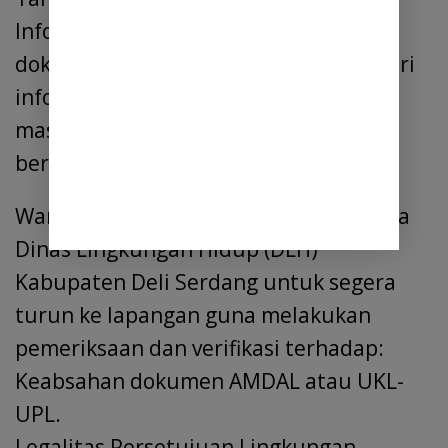
Informasi Publik mengatur bahwa
dokumen lingkungan termasuk kategori
informasi publik yang dapat diakses
masyarakat sesuai mekanisme yang
berlaku.
Warga dan insan pers mendesak Kepala
Dinas Lingkungan Hidup (DLH)
Kabupaten Deli Serdang untuk segera
turun ke lapangan guna melakukan
pemeriksaan dan verifikasi terhadap:
Keabsahan dokumen AMDAL atau UKL-
UPL.
Legalitas Persetujuan Lingkungan.