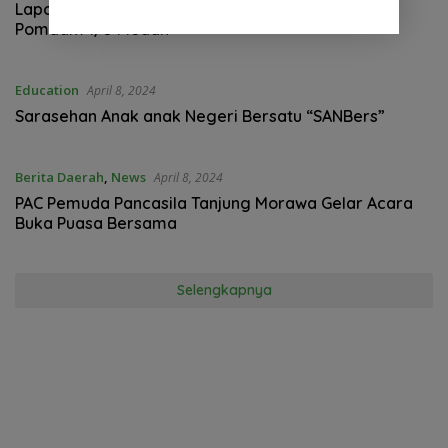
Laporkan Oknum TNI – AD KE kodam 1 / BB KE
Pomdam 1/5 Medan
Education
April 8, 2024
Sarasehan Anak anak Negeri Bersatu “SANBers”
Berita Daerah
,
News
April 8, 2024
PAC Pemuda Pancasila Tanjung Morawa Gelar Acara
Buka Puasa Bersama
Selengkapnya