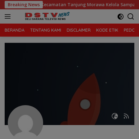
Langsung
 SD Telaga Sari, Kecamatan Tanjung Morawa Kelola Sampah
Breaking News
ke
konten
BERANDA
TENTANG KAMI
DISCLAIMER
KODE ETIK
PEDOMA