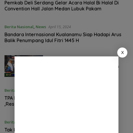
Pemkab Deli Serdang Gelar Acara Halal Bi Halal Di
Convention Hall Jalan Medan Lubuk Pakam
Berita Nasional
,
News
April 15, 2024
Bandara Internasional Kualanamu Siap Hadapi Arus
Balik Penumpang Idul Fitri 1445 H
X
Berita Daerah
,
News
April 9, 2024
Pawai Obor Takbiran Ramaikan
Kota Tanjung Morawa
Berita Daerah
,
News
April 9, 2024
TPA Ilegal di Desa Candi Rejo,Kecamatan Biru Biru
,Resahkan Warga di Kecamatan Namo Rambe
Berita Nasional
,
News
April 9, 2024
Tak Kunjung di Tindak Lanjuti, Kuasa Hukum Gadol