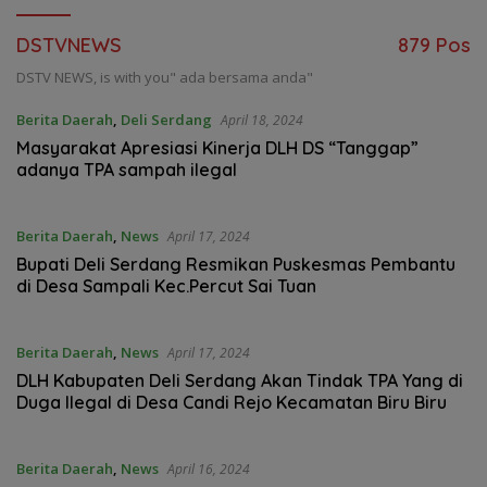
DSTVNEWS
879 Pos
DSTV NEWS, is with you" ada bersama anda"
Berita Daerah
,
Deli Serdang
April 18, 2024
Masyarakat Apresiasi Kinerja DLH DS “Tanggap”
adanya TPA sampah ilegal
Berita Daerah
,
News
April 17, 2024
Bupati Deli Serdang Resmikan Puskesmas Pembantu
di Desa Sampali Kec.Percut Sai Tuan
Berita Daerah
,
News
April 17, 2024
DLH Kabupaten Deli Serdang Akan Tindak TPA Yang di
Duga Ilegal di Desa Candi Rejo Kecamatan Biru Biru
Berita Daerah
,
News
April 16, 2024