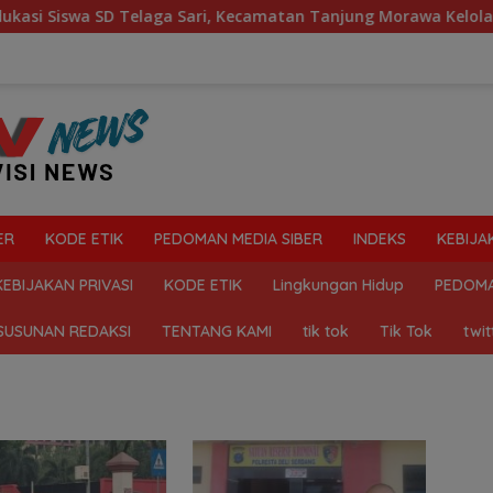
a SD Telaga Sari, Kecamatan Tanjung Morawa Kelola Sampah
ER
KODE ETIK
PEDOMAN MEDIA SIBER
INDEKS
KEBIJA
KEBIJAKAN PRIVASI
KODE ETIK
Lingkungan Hidup
PEDOMA
SUSUNAN REDAKSI
TENTANG KAMI
tik tok
Tik Tok
twit