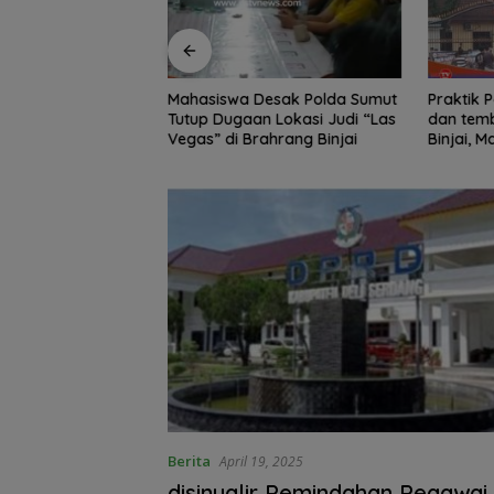
Edukasi Siswa SD
Mahasiswa Desak Polda Sumut
Praktik Perjud
, Kecamatan
Tutup Dugaan Lokasi Judi “Las
dan temb
awa Kelola
Vegas” di Brahrang Binjai
Binjai, 
Poldasu 
pengusa
Berita
April 19, 2025
disinyalir Pemindahan Pegawa