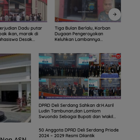
ian Dadu putar
Tiga Bulan Berlalu, Korban
Didu
ak ikan, marak di
Dugaan Pengeroyokan
Ribua
Mahasiswa Desak
Keluhkan Lambannya
Serda
tindak tegas oknum
Penanganan Kasus di Polresta
Dipe
ha.
Deli Serdang
DPRD Deli Serdang Sahkan dr.H.Asril
Ludin Tambunan,dan Lomlom
Swuondo Sebagai Bupati dan Wakil
Bupati deli Serdang Priode 2025-2030
50 Anggota DPRD Deli Serdang Priode
2024 – 2029 Resmi Dilantik
i Non ASN