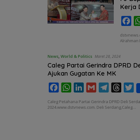
o
p
n
m
s
Kerja 
k
p
F
a
dstvnews.c
e
Alrahman 
b
News
,
World & Politics
Maret 28, 2024
o
Caleg Partai Gerindra DPRD D
o
Ajukan Gugatan Ke MK
k
F
W
Li
G
T
T
T
ac
h
n
m
el
h
Caleg Petahana Partai Gerindra DPRD Deli Serd
e
at
k
ai
e
re
i
2024.www.dstvnews.com. Deli Serdang,Caleg…
b
s
e
l
gr
a
e
o
A
dI
a
d
o
p
n
m
s