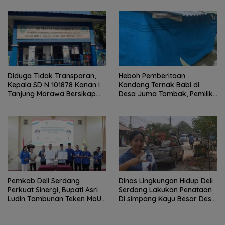
dan Berkualitas.
Diduga Tidak Transparan,
Heboh Pemberitaan
Kepala SD N 101878 Kanan I
Kandang Ternak Babi di
Tanjung Morawa Bersikap
Desa Juma Tombak, Pemilik
Arogan Saat Dikonfirmasi
Beri Klarifikasi
Soal Dana BOS.
Pemkab Deli Serdang
Dinas Lingkungan Hidup Deli
Perkuat Sinergi, Bupati Asri
Serdang Lakukan Penataan
Ludin Tambunan Teken MoU
Di simpang Kayu Besar Desa
dengan Sektor Perbankan
Limau manis
dan Institusi Pendidikan.