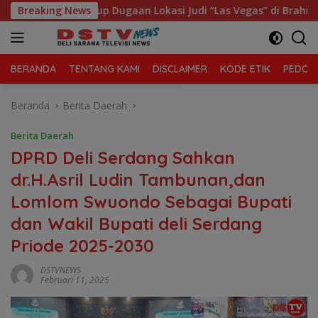
Langsung
t Tutup Dugaan Lokasi Judi “Las Vegas” di Brahrang Binjai
Breaking News
ke
konten
BERANDA
TENTANG KAMI
DISCLAIMER
KODE ETIK
PEDOMA
Beranda
Berita Daerah
Berita Daerah
DPRD Deli Serdang Sahkan
dr.H.Asril Ludin Tambunan,dan
Lomlom Swuondo Sebagai Bupati
dan Wakil Bupati deli Serdang
Priode 2025-2030
DSTVNEWS
Februari 11, 2025