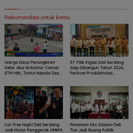
Rekomendasi untuk kamu
Warga Desa Penungkiren
57 Titik Irigasi Deli Serdang
Gelar Aksi di Kantor Camat
Siap Dibangun Tahun 2026,
STM Hilir, Tuntut Kepala Desa
Perkuat Produktivitas
Dicopot
Pertanian dan Ketahanan
Pangan
Car Free Night Deli Serdang
Penataan Eks Stasiun Deli
Jadi Motor Penggerak UMKM,
Tua Jadi Ruang Publik