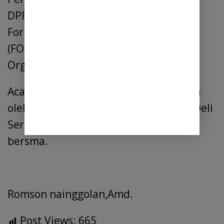
DPRD Kabupaten Deli Serdang, dan
Forum Komunikasi Pimpinan Daerah
(FORKOPIMDA) beserta Pimpinan
Organisasi Kemasyarakatan (ORMAS).
Acara di tutup dengan pembacaan doa
oleh Kementerian Agama Kabupaten Deli
Serdang lalu ditutup dengan sesi foto
bersma.
Romson nainggolan,Amd.
Post Views:
665