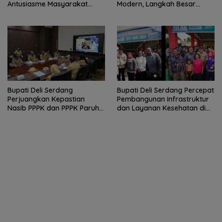
Antusiasme Masyarakat
Modern, Langkah Besar
Bukti Ekonomi Kerakyatan
Pemkab Deli Serdang dan PT
Terus Tumbuh
KAI
Bupati Deli Serdang
Bupati Deli Serdang Percepat
Perjuangkan Kepastian
Pembangunan Infrastruktur
Nasib PPPK dan PPPK Paruh
dan Layanan Kesehatan di
Waktu dalam RDP Bersama
Pancur Batu
Komisi II DPR RI.