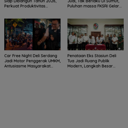
Siap Dibangun Tahun 2026,
Judi, Tak Berlaku Di Sumut,
Perkuat Produktivitas
Puluhan massa FKSRI Gelar
Pertanian dan Ketahanan
Aksi Unjuk Rasa Di Polda
Pangan
Sumut
Car Free Night Deli Serdang
Penataan Eks Stasiun Deli
Jadi Motor Penggerak UMKM,
Tua Jadi Ruang Publik
Antusiasme Masyarakat
Modern, Langkah Besar
Bukti Ekonomi Kerakyatan
Pemkab Deli Serdang dan PT
Terus Tumbuh
KAI