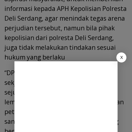
informasi kepada APH Kepolisian Polresta
Deli Serdang, agar menindak tegas arena
perjudian tersebut, namun bila pihak
kepolisian dari polresta Deli Serdang,
juga tidak melakukan tindakan sesuai
hukum yang berlaku
X
“DPD – Fromper Deli Serdang,melalui
sekjen Sri yuni Tarigan,” mengajak
sejumlah elemen masyarakat maupun
lembaga sosial kontrol, untuk melalukan
petisi, Bila Polresta Deli serdang tak
sanggup memberantas perjudian yang
berkedok permainan tembak ikan, di