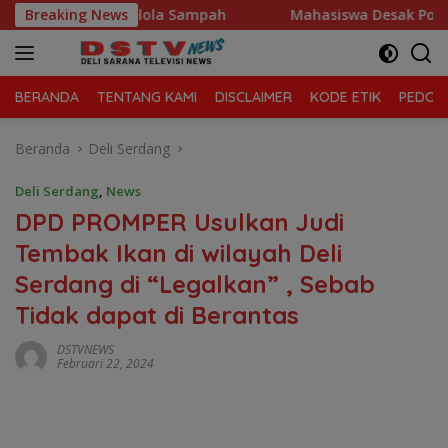
Langsung
awa Kelola Sampah
Breaking News
Mahasiswa Desak Polda Sumut Tutup 
ke
konten
BERANDA
TENTANG KAMI
DISCLAIMER
KODE ETIK
PEDOMA
Beranda
Deli Serdang
Deli Serdang
,
News
DPD PROMPER Usulkan Judi
Tembak Ikan di wilayah Deli
Serdang di “Legalkan” , Sebab
Tidak dapat di Berantas
DSTVNEWS
Februari 22, 2024