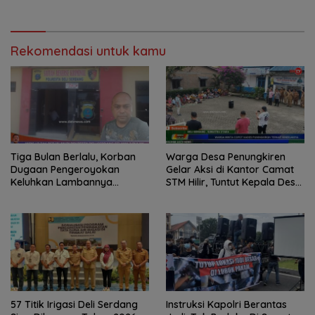
Rekomendasi untuk kamu
Tiga Bulan Berlalu, Korban
Warga Desa Penungkiren
Dugaan Pengeroyokan
Gelar Aksi di Kantor Camat
Keluhkan Lambannya
STM Hilir, Tuntut Kepala Desa
Penanganan Kasus di
Dicopot
Polresta Deli Serdang
57 Titik Irigasi Deli Serdang
Instruksi Kapolri Berantas