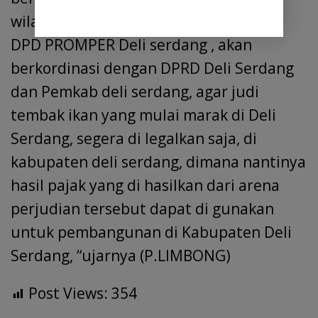
wilayah hukum Polresta Deli serdang,
DPD PROMPER Deli serdang , akan
berkordinasi dengan DPRD Deli Serdang
dan Pemkab deli serdang, agar judi
tembak ikan yang mulai marak di Deli
Serdang, segera di legalkan saja, di
kabupaten deli serdang, dimana nantinya
hasil pajak yang di hasilkan dari arena
perjudian tersebut dapat di gunakan
untuk pembangunan di Kabupaten Deli
Serdang, “ujarnya (P.LIMBONG)
Post Views:
354