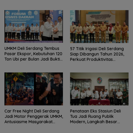
Sampah
Dicopot
UMKM Deli Serdang Tembus
57 Titik Irigasi Deli Serdang
Pasar Ekspor, Kebutuhan 120
Siap Dibangun Tahun 2026,
Ton Ubi per Bulan Jadi Bukti
Perkuat Produktivitas
Kebangkitan Ekonomi
Pertanian dan Ketahanan
Daerah
Pangan
Car Free Night Deli Serdang
Penataan Eks Stasiun Deli
Jadi Motor Penggerak UMKM,
Tua Jadi Ruang Publik
Antusiasme Masyarakat
Modern, Langkah Besar
Bukti Ekonomi Kerakyatan
Pemkab Deli Serdang dan PT
Terus Tumbuh
KAI