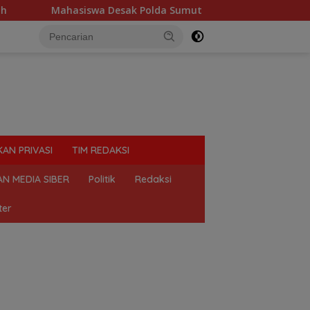
 Desak Polda Sumut Tutup Dugaan Lokasi Judi “Las Vegas” di B
KAN PRIVASI
TIM REDAKSI
N MEDIA SIBER
Politik
Redaksi
ter