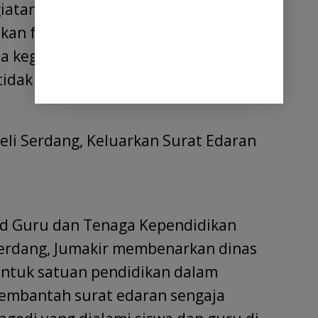
atan perpisahan di luar lingkungan
an fasilitas yang ada pada sekolah
a kegiatan dilakukan secara
 tidak membebani siswa dengan
eli Serdang, Keluarkan Surat Edaran
bid Guru dan Tenaga Kependidikan
 serdang, Jumakir membenarkan dinas
untuk satuan pendidikan dalam
embantah surat edaran sengaja