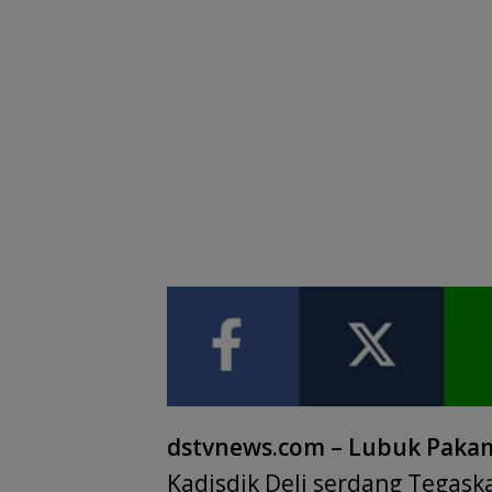
dstvnews.com – Lubuk Pakam
Kadisdik Deli serdang Tegask