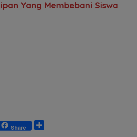
utipan Yang Membebani Siswa
S
Share
w
h