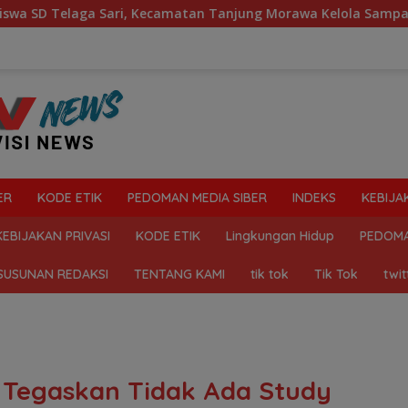
i, Kecamatan Tanjung Morawa Kelola Sampah
Mahasiswa
ER
KODE ETIK
PEDOMAN MEDIA SIBER
INDEKS
KEBIJA
KEBIJAKAN PRIVASI
KODE ETIK
Lingkungan Hidup
PEDOMA
SUSUNAN REDAKSI
TENTANG KAMI
tik tok
Tik Tok
twit
g Tegaskan Tidak Ada Study