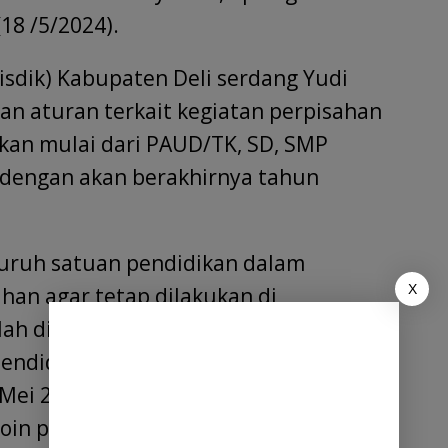
18 /5/2024).
isdik) Kabupaten Deli serdang Yudi
 aturan terkait kegiatan perpisahan
ikan mulai dari PAUD/TK, SD, SMP
 dengan akan berakhirnya tahun
uruh satuan pendidikan dalam
X
han agar tetap dilakukan di
telah dituangkan dalam surat edaran
Pendidikan Kabupaten Deliserdang,
 Mei 2024.Dari surat edaran nomor
poin penting yang dicantumkan.