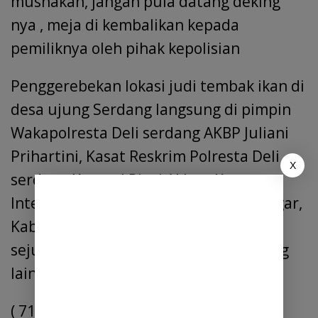
musnakan, jangan pula datang deking
nya , meja di kembalikan kepada
pemiliknya oleh pihak kepolisian
Penggerebekan lokasi judi tembak ikan di
desa ujung Serdang langsung di pimpin
Wakapolresta Deli serdang AKBP Juliani
Prihartini, Kasat Reskrim Polresta Deli
X
serdang Kompol Risqi Akbar, Kasat
Intelkam Kompol Syahrial Effendi Siregar,
Kabag Ops Kompol JM Napitupulu dan
sejumlah pejabat Polresta Deli serdang
lainnya.
( 71ng )