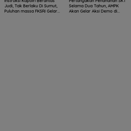
Pertanyakan Penahanan SKT
Instruksi Kapolri Berantas
Selama Dua Tahun, AMPK
Judi, Tak Berlaku Di Sumut,
Akan Gelar Aksi Demo di
Puluhan massa FKSRI Gelar
Kantor Camat STM Hilir
Aksi Unjuk Rasa Di Polda
Sumut