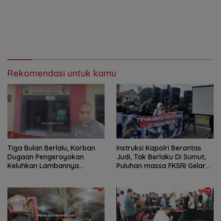
Rekomendasi untuk kamu
Tiga Bulan Berlalu, Korban
Instruksi Kapolri Berantas
Dugaan Pengeroyokan
Judi, Tak Berlaku Di Sumut,
Keluhkan Lambannya
Puluhan massa FKSRI Gelar
Penanganan Kasus di
Aksi Unjuk Rasa Di Polda
Polresta Deli Serdang
Sumut