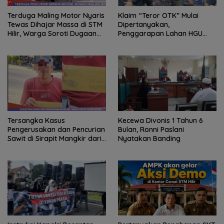
Terduga Maling Motor Nyaris
Klaim “Teror OTK” Mulai
Tewas Dihajar Massa di STM
Dipertanyakan,
Hilir, Warga Soroti Dugaan
Penggarapan Lahan HGU
Jaringan Pencurian
PTPN I Selama 25 Tahun
Tanpa Izin Jadi Sorotan
Tersangka Kasus
Kecewa Divonis 1 Tahun 6
Pengerusakan dan Pencurian
Bulan, Ronni Paslani
Sawit di Sirapit Mangkir dari
Nyatakan Banding
Panggilan Polisi, Sengketa
Lahan Kembali Jadi Sorotan