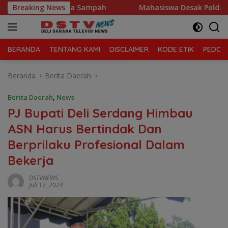
Langsung
 Kelola Sampah
Breaking News
Mahasiswa Desak Polda Sumut Tutup Dug
ke
konten
BERANDA
TENTANG KAMI
DISCLAIMER
KODE ETIK
PEDOMA
Beranda
Berita Daerah
Berita Daerah
,
News
PJ Bupati Deli Serdang Himbau
ASN Harus Bertindak Dan
Berprilaku Profesional Dalam
Bekerja
DSTVNEWS
Juli 17, 2024