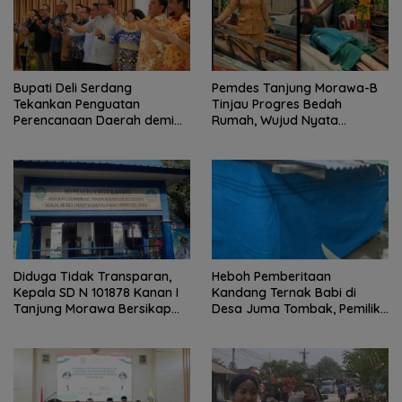
Bupati Deli Serdang
Pemdes Tanjung Morawa-B
Tekankan Penguatan
Tinjau Progres Bedah
Perencanaan Daerah demi
Rumah, Wujud Nyata
Pembangunan yang Terarah
Kepedulian Sosial.
dan Berkualitas.
Diduga Tidak Transparan,
Heboh Pemberitaan
Kepala SD N 101878 Kanan I
Kandang Ternak Babi di
Tanjung Morawa Bersikap
Desa Juma Tombak, Pemilik
Arogan Saat Dikonfirmasi
Beri Klarifikasi
Soal Dana BOS.