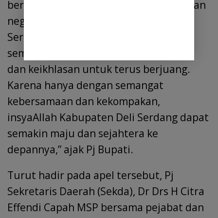
berkarya dalam membangun bangsa dan
negara, khususnya Kabupaten Deli
Serdang. Mari kuatkan tekad dan
semangat yang didasari kebersamaan
dan keikhlasan untuk terus berjuang.
Karena hanya dengan semangat
kebersamaan dan kekompakan,
insyaAllah Kabupaten Deli Serdang dapat
semakin maju dan sejahtera ke
depannya,” ajak Pj Bupati.
Turut hadir pada apel tersebut, Pj
Sekretaris Daerah (Sekda), Dr Drs H Citra
Effendi Capah MSP bersama pejabat dan