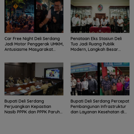
Car Free Night Deli Serdang
Penataan Eks Stasiun Deli
Jadi Motor Penggerak UMKM,
Tua Jadi Ruang Publik
Antusiasme Masyarakat
Modern, Langkah Besar
Bukti Ekonomi Kerakyatan
Pemkab Deli Serdang dan PT
Terus Tumbuh
KAI
Bupati Deli Serdang
Bupati Deli Serdang Percepat
Perjuangkan Kepastian
Pembangunan Infrastruktur
Nasib PPPK dan PPPK Paruh
dan Layanan Kesehatan di
Waktu dalam RDP Bersama
Pancur Batu
Komisi II DPR RI.