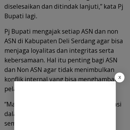
diselesaikan dan ditindak lanjuti,” kata Pj
Bupati lagi.
Pj Bupati mengajak setiap ASN dan non
ASN di Kabupaten Deli Serdang agar bisa
menjaga loyalitas dan integritas serta
kebersamaan. Hal itu penting bagi ASN
dan Non ASN agar tidak menimbulkan
X
konflik internal yang bisa menghambat
pelayanan kepada masyarakat.
“Mari terus bersinergi dan berkolaborasi
dalam mewujudkan pembangunan di
semua sektor. Teruslah bekerja dan