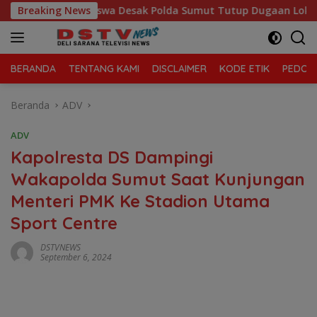
Langsung
Mahasiswa Desak Polda Sumut Tutup Dugaan Lokasi Judi “Las Veg
Breaking News
ke
konten
BERANDA
TENTANG KAMI
DISCLAIMER
KODE ETIK
PEDOMA
Beranda
ADV
ADV
Kapolresta DS Dampingi
Wakapolda Sumut Saat Kunjungan
Menteri PMK Ke Stadion Utama
Sport Centre
DSTVNEWS
September 6, 2024