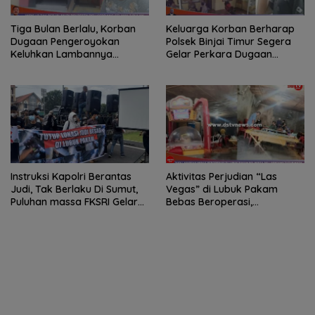
Tiga Bulan Berlalu, Korban
Keluarga Korban Berharap
Dugaan Pengeroyokan
Polsek Binjai Timur Segera
Keluhkan Lambannya
Gelar Perkara Dugaan
Penanganan Kasus di
Perusakan iPhone Senilai
Polresta Deli Serdang
Rp22 Juta
Instruksi Kapolri Berantas
Aktivitas Perjudian “Las
Judi, Tak Berlaku Di Sumut,
Vegas” di Lubuk Pakam
Puluhan massa FKSRI Gelar
Bebas Beroperasi,
Aksi Unjuk Rasa Di Polda
Kapolresta Deli Serdang
Sumut
Bungkam Saat Dikonfirmasi