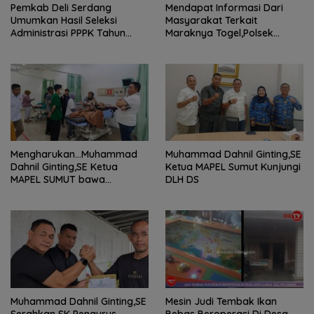
Pemkab Deli Serdang
Mendapat Informasi Dari
Umumkan Hasil Seleksi
Masyarakat Terkait
Administrasi PPPK Tahun
Maraknya Togel,Polsek
2024
Tamora Langsuk Turun Ke
Lokasi
Mengharukan…Muhammad
Muhammad Dahnil Ginting,SE
Dahnil Ginting,SE Ketua
Ketua MAPEL Sumut Kunjungi
MAPEL SUMUT bawa
DLH DS
Penderita Kanker Tulang
berobat ke RS Haji Medan
Muhammad Dahnil Ginting,SE
Mesin Judi Tembak Ikan
Serahkan SK Pengurus
Bebas Beroperasi Di Desa