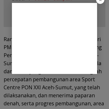
Organik dan Anorganik 
Serta Cara Pengelolaannya
Rangkaian kegiatan peninjauan Menteri
PMK dilanjutkan dengan, rapat di Ruang
Pertemuan Sport Centre PON XXI Aceh-
Sumut. Di sini dibahas berbagai kendala
dan solusi yang dilakukan, serta langkah
percepatan pembangunan area Sport
Centre PON XXI Aceh-Sumut, yang telah
dilaksanakan, dan menerima paparan
denah, serta progres pembangunan, area