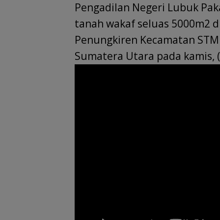
b
s
e
l
gr
a
e
Pengadilan Negeri Lubuk Paka
o
A
dI
a
d
tanah wakaf seluas 5000m2 d
o
p
n
m
s
Penungkiren Kecamatan STM H
k
p
Sumatera Utara pada kamis, (