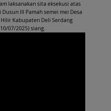
r
e
m laksanakan sita eksekusi atas
i Dusun III Pamah semei mei Desa
ilir Kabupaten Deli Serdang
10/07/2025) siang.