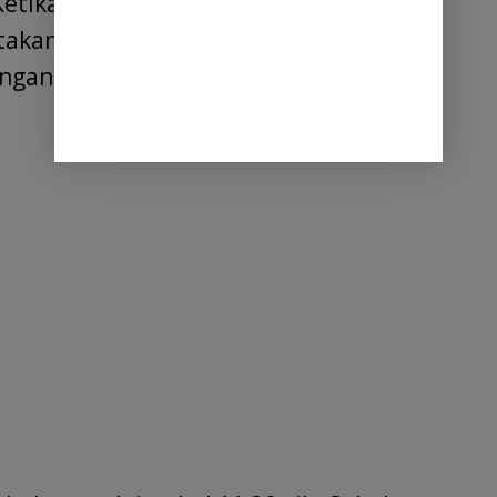
 Ketika pihak dstvnews.com
akan pihak desa tidak hadir karena
gan dari Pengadilan Negeri deli