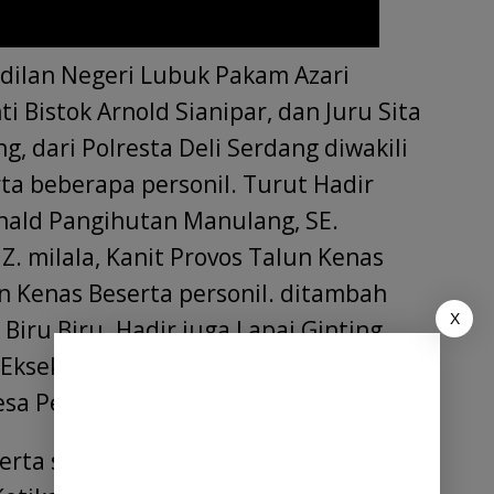
adilan Negeri Lubuk Pakam Azari
ti Bistok Arnold Sianipar, dan Juru Sita
, dari Polresta Deli Serdang diwakili
rta beberapa personil. Turut Hadir
nald Pangihutan Manulang, SE.
Z. milala, Kanit Provos Talun Kenas
n Kenas Beserta personil. ditambah
X
 Biru Biru. Hadir juga Lapai Ginting
Eksekusi beserta puluhan masyarakat
esa Penungkiren.
rta sekretaris desa, kaur, dan kadus