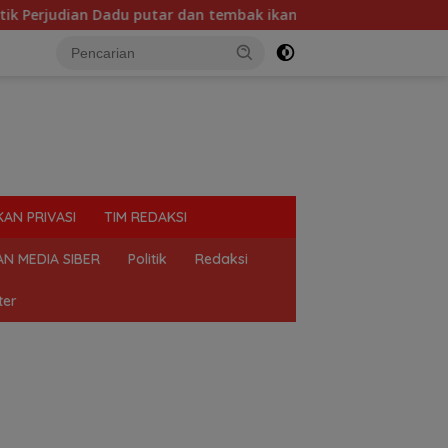
utar dan tembak ikan, marak di Binjai, Mahasiswa Desak Polda
KAN PRIVASI
TIM REDAKSI
N MEDIA SIBER
Politik
Redaksi
ter