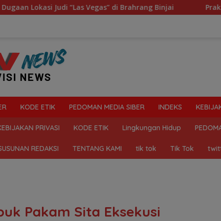
s Vegas” di Brahrang Binjai
Praktik Perjudian Dadu p
ER
KODE ETIK
PEDOMAN MEDIA SIBER
INDEKS
KEBIJA
KEBIJAKAN PRIVASI
KODE ETIK
Lingkungan Hidup
PEDOMA
SUSUNAN REDAKSI
TENTANG KAMI
tik tok
Tik Tok
twit
buk Pakam Sita Eksekusi