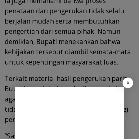
Ia juga memahami bahwa proses
penataan dan pengerukan tidak selalu
berjalan mudah serta membutuhkan
pengertian dari semua pihak. Namun
demikian, Bupati menekankan bahwa
kebijakan tersebut diambil semata-mata
untuk kepentingan masyarakat luas.
Terkait material hasil pengerukan parit,
X
Bupati meminta kepada dinas terkait
agar segera mengangkutnya sehingga
tidak menimbulkan persoalan baru bagi
pengguna jalan maupun warga sekitar.
“Saya minta hasil pengerukan segera