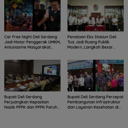
Car Free Night Deli Serdang
Penataan Eks Stasiun Deli
Jadi Motor Penggerak UMKM,
Tua Jadi Ruang Publik
Antusiasme Masyarakat
Modern, Langkah Besar
Bukti Ekonomi Kerakyatan
Pemkab Deli Serdang dan PT
Terus Tumbuh
KAI
Bupati Deli Serdang
Bupati Deli Serdang Percepat
Perjuangkan Kepastian
Pembangunan Infrastruktur
Nasib PPPK dan PPPK Paruh
dan Layanan Kesehatan di
Waktu dalam RDP Bersama
Pancur Batu
Komisi II DPR RI.