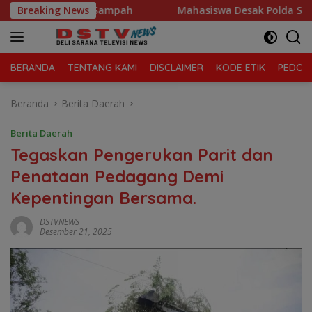
Langsung
elola Sampah
Breaking News
Mahasiswa Desak Polda Sumut Tutup Duga
ke
konten
BERANDA
TENTANG KAMI
DISCLAIMER
KODE ETIK
PEDOMA
Beranda
Berita Daerah
Berita Daerah
Tegaskan Pengerukan Parit dan
Penataan Pedagang Demi
Kepentingan Bersama.
DSTVNEWS
Desember 21, 2025