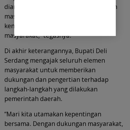
diangkut. Jangan sampai menimbulkan
masalah baru dan mengganggu
kenyamanan serta keselamatan
masyarakat,” tegasnya.
Di akhir keterangannya, Bupati Deli
Serdang mengajak seluruh elemen
masyarakat untuk memberikan
dukungan dan pengertian terhadap
langkah-langkah yang dilakukan
pemerintah daerah.
“Mari kita utamakan kepentingan
bersama. Dengan dukungan masyarakat,