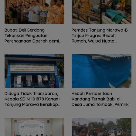
Bupati Deli Serdang
Pemdes Tanjung Morawa-B
Tekankan Penguatan
Tinjau Progres Bedah
Perencanaan Daerah demi
Rumah, Wujud Nyata
Pembangunan yang Terarah
Kepedulian Sosial.
dan Berkualitas.
Diduga Tidak Transparan,
Heboh Pemberitaan
Kepala SD N 101878 Kanan I
Kandang Ternak Babi di
Tanjung Morawa Bersikap
Desa Juma Tombak, Pemilik
Arogan Saat Dikonfirmasi
Beri Klarifikasi
Soal Dana BOS.