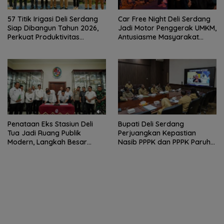
57 Titik Irigasi Deli Serdang
Car Free Night Deli Serdang
Siap Dibangun Tahun 2026,
Jadi Motor Penggerak UMKM,
Perkuat Produktivitas
Antusiasme Masyarakat
Pertanian dan Ketahanan
Bukti Ekonomi Kerakyatan
Pangan
Terus Tumbuh
Penataan Eks Stasiun Deli
Bupati Deli Serdang
Tua Jadi Ruang Publik
Perjuangkan Kepastian
Modern, Langkah Besar
Nasib PPPK dan PPPK Paruh
Pemkab Deli Serdang dan PT
Waktu dalam RDP Bersama
KAI
Komisi II DPR RI.