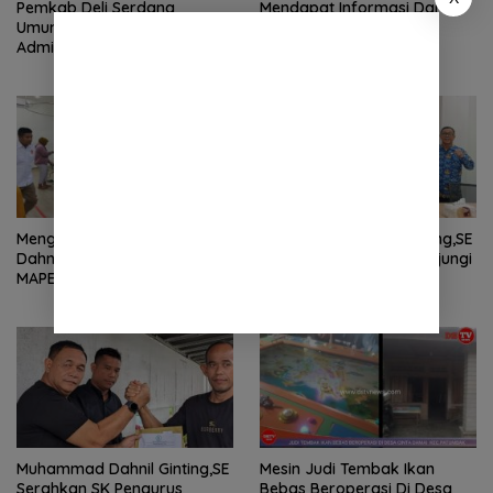
Pemkab Deli Serdang
Mendapat Informasi Dari
Umumkan Hasil Seleksi
Masyarakat Terkait
Administrasi PPPK Tahun
Maraknya Togel,Polsek
2024
Tamora Langsuk Turun Ke
Lokasi
Mengharukan…Muhammad
Muhammad Dahnil Ginting,SE
Dahnil Ginting,SE Ketua
Ketua MAPEL Sumut Kunjungi
MAPEL SUMUT bawa
DLH DS
Penderita Kanker Tulang
berobat ke RS Haji Medan
Muhammad Dahnil Ginting,SE
Mesin Judi Tembak Ikan
Serahkan SK Pengurus
Bebas Beroperasi Di Desa