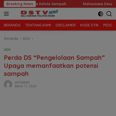
Langsung
anjung Morawa Kelola Sampah
Breaking News
Mahasiswa Desak Polda S
ke
konten
BERANDA
TENTANG KAMI
DISCLAIMER
KODE ETIK
PEDOMA
Beranda
ADV
ADV
Perda DS “Pengelolaan Sampah”
Upaya memanfaatkan potensi
sampah
DSTVNEWS
Maret 11, 2024