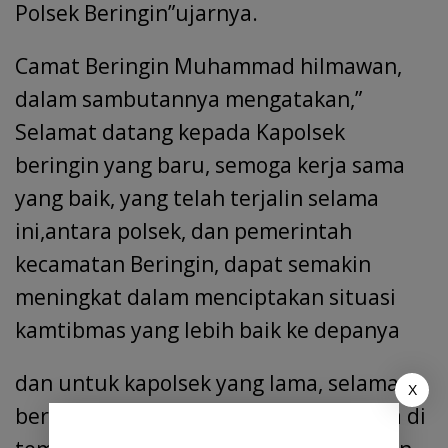
Polsek Beringin”ujarnya.
Camat Beringin Muhammad hilmawan,
dalam sambutannya mengatakan,”
Selamat datang kepada Kapolsek
beringin yang baru, semoga kerja sama
yang baik, yang telah terjalin selama
ini,antara polsek, dan pemerintah
kecamatan Beringin, dapat semakin
meningkat dalam menciptakan situasi
kamtibmas yang lebih baik ke depanya
dan untuk kapolsek yang lama, selamat
X
bertugas di tempat yang baru, semoga di