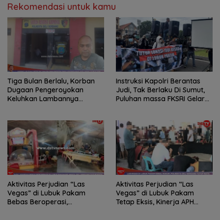
Rekomendasi untuk kamu
Tiga Bulan Berlalu, Korban
Instruksi Kapolri Berantas
Dugaan Pengeroyokan
Judi, Tak Berlaku Di Sumut,
Keluhkan Lambannya
Puluhan massa FKSRI Gelar
Penanganan Kasus di
Aksi Unjuk Rasa Di Polda
Polresta Deli Serdang
Sumut
Aktivitas Perjudian “Las
Aktivitas Perjudian “Las
Vegas” di Lubuk Pakam
Vegas” di Lubuk Pakam
Bebas Beroperasi,
Tetap Eksis, Kinerja APH
Kapolresta Deli Serdang
Dipertanyakan
Bungkam Saat Dikonfirmasi