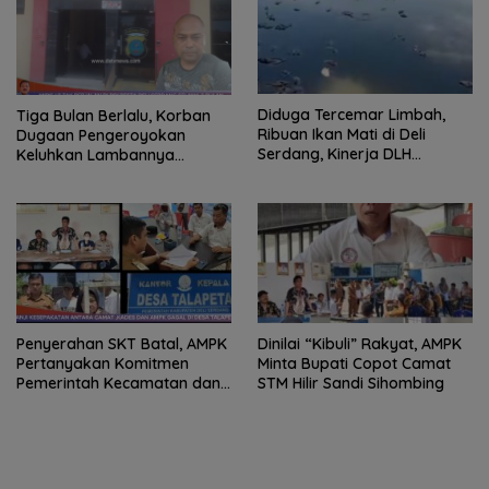
Diduga Tercemar Limbah,
Tiga Bulan Berlalu, Korban
Ribuan Ikan Mati di Deli
Dugaan Pengeroyokan
Serdang, Kinerja DLH
Keluhkan Lambannya
Dipertanyakan
Penanganan Kasus di
Polresta Deli Serdang
Penyerahan SKT Batal, AMPK
Dinilai “Kibuli” Rakyat, AMPK
Pertanyakan Komitmen
Minta Bupati Copot Camat
Pemerintah Kecamatan dan
STM Hilir Sandi Sihombing
Desa