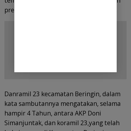
tempat yang baru, dapat meningkatkan
prestasinya dalam menjalankan tugas.
Baca dan Tonton : 
Diduga 
di Paksa Squat Jump 100 X, 
Siswa SMPN 1 STM Hilir 
Meregang Nyawa
Danramil 23 kecamatan Beringin, dalam
kata sambutannya mengatakan, selama
hampir 4 Tahun, antara AKP Doni
Simanjuntak, dan koramil 23,yang telah