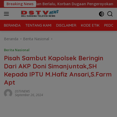
Langsung
Bulan Berlalu, Korban Dugaan Pengeroyokan Keluhkan Lambann
Breaking News
ke
konten
BERANDA
TENTANG KAMI
DISCLAIMER
KODE ETIK
PEDOMA
Beranda
Berita Nasional
Berita Nasional
Pisah Sambut Kapolsek Beringin
Dari AKP Doni Simanjuntak,SH
Kepada IPTU M.Hafiz Ansari,S.Farm
Apt
DSTVNEWS
September 26, 2024