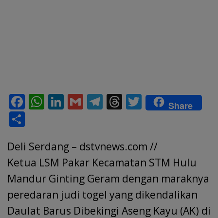
F
W
Li
G
T
T
T
Share
ac
h
n
m
el
h
w
S
e
at
k
ai
e
re
itt
h
b
s
e
l
gr
a
er
Deli Serdang – dstvnews.com //
ar
o
A
dI
a
d
e
Ketua LSM Pakar Kecamatan STM Hulu
o
p
n
m
s
Mandur Ginting Geram dengan maraknya
k
p
peredaran judi togel yang dikendalikan
Daulat Barus Dibekingi Aseng Kayu (AK) di