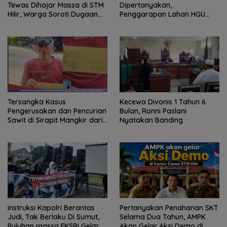
Tewas Dihajar Massa di STM
Dipertanyakan,
Hilir, Warga Soroti Dugaan
Penggarapan Lahan HGU
Jaringan Pencurian
PTPN I Selama 25 Tahun
Tanpa Izin Jadi Sorotan
Tersangka Kasus
Kecewa Divonis 1 Tahun 6
Pengerusakan dan Pencurian
Bulan, Ronni Paslani
Sawit di Sirapit Mangkir dari
Nyatakan Banding
Panggilan Polisi, Sengketa
Lahan Kembali Jadi Sorotan
Instruksi Kapolri Berantas
Pertanyakan Penahanan SKT
Judi, Tak Berlaku Di Sumut,
Selama Dua Tahun, AMPK
Puluhan massa FKSRI Gelar
Akan Gelar Aksi Demo di