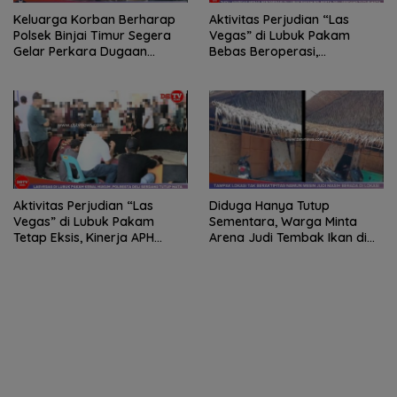
Keluarga Korban Berharap
Aktivitas Perjudian “Las
Polsek Binjai Timur Segera
Vegas” di Lubuk Pakam
Gelar Perkara Dugaan
Bebas Beroperasi,
Perusakan iPhone Senilai
Kapolresta Deli Serdang
Rp22 Juta
Bungkam Saat Dikonfirmasi
Aktivitas Perjudian “Las
Diduga Hanya Tutup
Vegas” di Lubuk Pakam
Sementara, Warga Minta
Tetap Eksis, Kinerja APH
Arena Judi Tembak Ikan di
Dipertanyakan
Desa Kota Pari Ditutup
Permanen